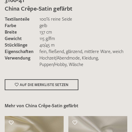
China Crêpe-Satin gefärbt
Textilanteile
100% reine Seide
Farbe
gelb
Breite
137 cm
Gewicht
115 g/lfm
Ich bin damit einverstanden, dass meine angegebenen Daten
Stücklänge
40/45 m
zur Beantwortung meiner Musteranfrage genutzt werden.
Eigenschaften
fein
,
fließend
,
glänzend
,
mittlere Ware
,
weich
Die
Datenschutzbestimmungen
habe ich zur Kenntnis
Verwendung
Hochzeit/Abendmode
,
Kleidung
,
genommen und akzeptiere diese.
Puppen/Hobby
,
Wäsche
AUF DIE MERKLISTE SETZEN
Mehr von China Crêpe-Satin gefärbt
MUSTERANFRAGE SENDEN