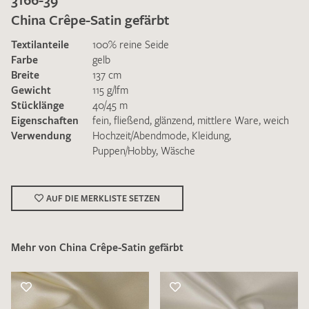
China Crêpe-Satin gefärbt
Textilanteile
100% reine Seide
Farbe
gelb
Breite
137 cm
Gewicht
115 g/lfm
Ich bin damit einverstanden, dass meine angegebenen Daten
Stücklänge
40/45 m
zur Beantwortung meiner Musteranfrage genutzt werden.
Eigenschaften
fein
,
fließend
,
glänzend
,
mittlere Ware
,
weich
Die
Datenschutzbestimmungen
habe ich zur Kenntnis
Verwendung
Hochzeit/Abendmode
,
Kleidung
,
genommen und akzeptiere diese.
Puppen/Hobby
,
Wäsche
AUF DIE MERKLISTE SETZEN
Mehr von China Crêpe-Satin gefärbt
MUSTERANFRAGE SENDEN