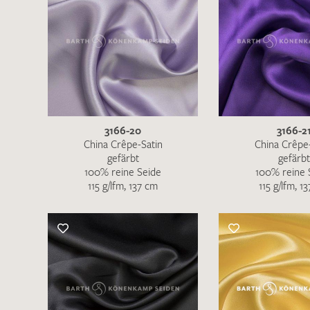
3166-20
3166-2
China Crêpe-Satin
China Crêpe
gefärbt
gefärbt
100% reine Seide
100% reine 
115 g/lfm, 137 cm
115 g/lfm, 1