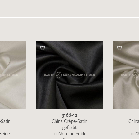
1
3166-12
-Satin
China Crêpe-Satin
China
gefärbt
Seide
100% reine Seide
100%