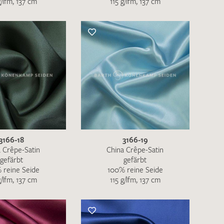
g/lfm, 137 cm
115 g/lfm, 137 cm
nkt nicht funktionstüchtig. Bitte
rekt an
info@barth-seiden.de
.
nke!
3166-18
3166-19
 Crêpe-Satin
China Crêpe-Satin
gefärbt
gefärbt
 reine Seide
100% reine Seide
g/lfm, 137 cm
115 g/lfm, 137 cm