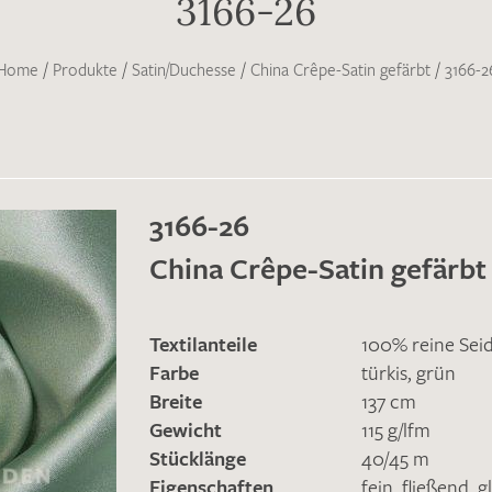
3166-26
Home
/
Produkte
/
Satin/Duchesse
/
China Crêpe-Satin gefärbt
/
3166-2
3166-26
China Crêpe-Satin gefärbt
Textilanteile
100% reine Sei
Farbe
türkis
,
grün
Breite
137 cm
Gewicht
115 g/lfm
Stücklänge
40/45 m
Eigenschaften
fein
,
fließend
,
g