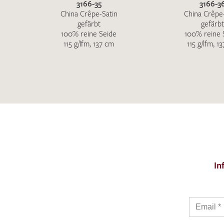
3166-35
3166-3
China Crêpe-Satin
China Crêpe
gefärbt
gefärbt
100% reine Seide
100% reine 
115 g/lfm, 137 cm
115 g/lfm, 1
In