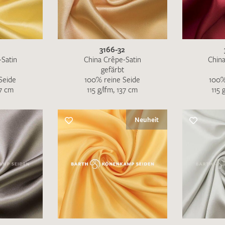
MUSTERANFRAGE S
1
3166-32
-Satin
China Crêpe-Satin
China
gefärbt
Seide
100% reine Seide
100%
37 cm
115 g/lfm, 137 cm
115 
Neuheit