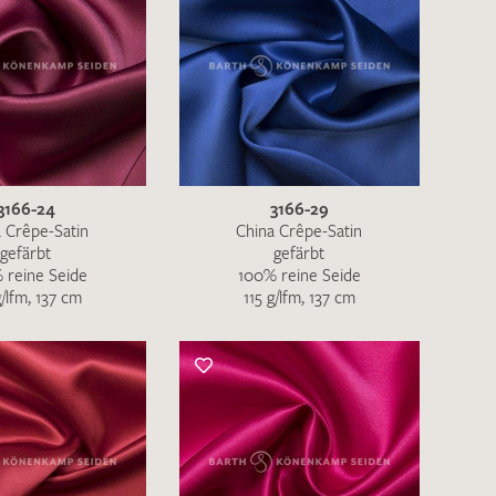
3166-24
3166-29
 Crêpe-Satin
China Crêpe-Satin
gefärbt
gefärbt
 reine Seide
100% reine Seide
g/lfm, 137 cm
115 g/lfm, 137 cm
en zur Beantwortung meiner Musteranfrage
ur Kenntnis genommen und akzeptiere diese.