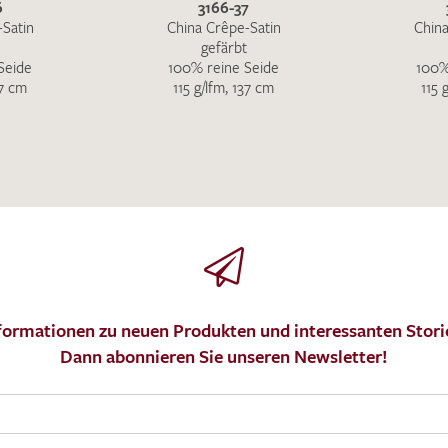
6
3166-37
-Satin
China Crêpe-Satin
China
gefärbt
Seide
100% reine Seide
100%
37 cm
115 g/lfm, 137 cm
115 
formationen zu neuen Produkten und interessanten Stori
Dann abonnieren Sie unseren Newsletter!