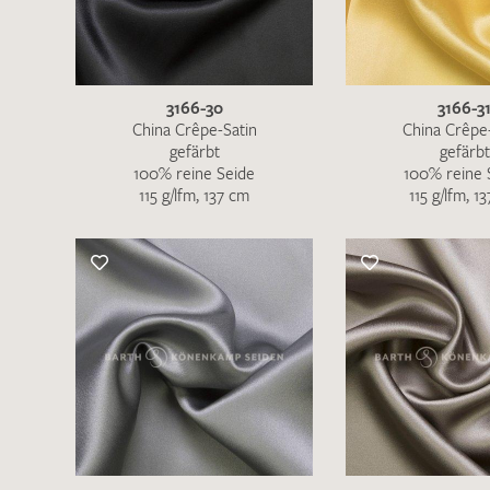
3166-30
3166-3
China Crêpe-Satin
China Crêpe
gefärbt
gefärbt
100% reine Seide
100% reine 
115 g/lfm, 137 cm
115 g/lfm, 1