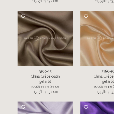
115 g/lfm, 137 cm
115 g/lfm, 1
Es sind bisher keine Produkte auf Ihrer
Merkliste.
Sollten Sie dennoch eine individuelle
Musteranfrage stellen wollen, vermerken
Sie diese bitte im Feld "Anmerkungen".
3166-15
3166-1
China Crêpe-Satin
China Crêpe
gefärbt
gefärbt
100% reine Seide
100% reine 
115 g/lfm, 137 cm
115 g/lfm, 1