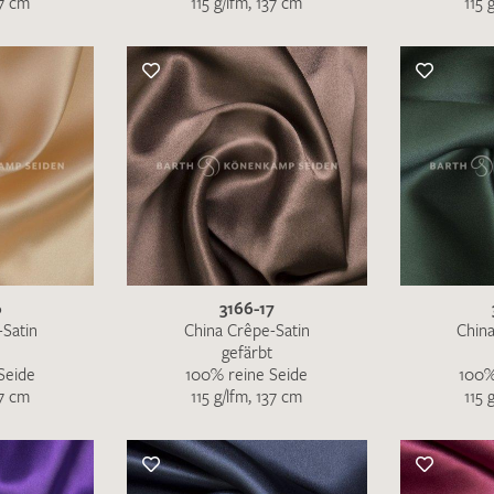
37 cm
115 g/lfm, 137 cm
115 
Merkliste / Musteranfrage
IHRE KONTAKTDATEN
Leider ist das Kontaktformular zum aktuellen Zeitpu
schreiben Sie eine E-Mail mit ihren Kontaktdaten di
Wir arbeiten schnellstmöglich an einer Lösung – Da
6
3166-17
-Satin
China Crêpe-Satin
China
gefärbt
Seide
100% reine Seide
100%
37 cm
115 g/lfm, 137 cm
115 