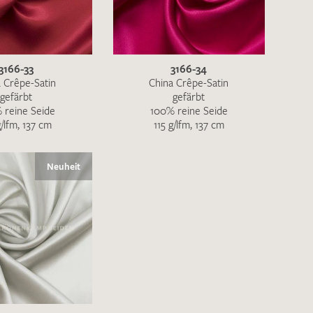
ENDEN
3166-33
3166-34
 Crêpe-Satin
China Crêpe-Satin
gefärbt
gefärbt
 reine Seide
100% reine Seide
g/lfm, 137 cm
115 g/lfm, 137 cm
Neuheit