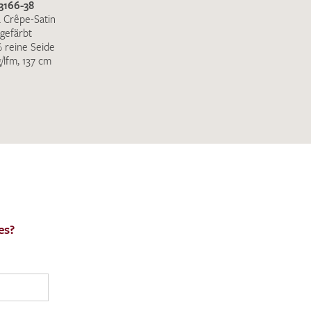
3166-38
 Crêpe-Satin
gefärbt
 reine Seide
g/lfm, 137 cm
es?