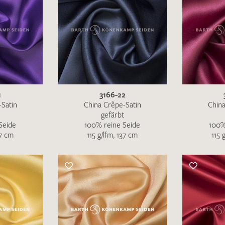
1
3166-22
-Satin
China Crêpe-Satin
China
gefärbt
Seide
100% reine Seide
100%
37 cm
115 g/lfm, 137 cm
115 
Ich bin damit einverstanden, dass meine angegebenen Dat
genutzt werden. Die
Datenschutzbestimmungen
habe ich z