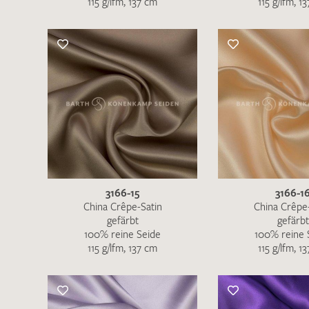
115 g/lfm, 137 cm
115 g/lfm, 1
Es sind bisher keine Produkte auf Ihrer
Merkliste.
Sollten Sie dennoch eine individuelle
Musteranfrage stellen wollen, vermerken
Sie diese bitte im Feld "Anmerkungen".
3166-15
3166-1
China Crêpe-Satin
China Crêpe
gefärbt
gefärbt
100% reine Seide
100% reine 
115 g/lfm, 137 cm
115 g/lfm, 1