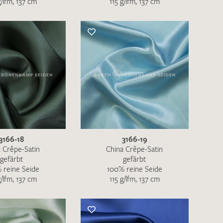
g/lfm, 137 cm
115 g/lfm, 137 cm
nkt nicht funktionstüchtig. Bitte
rekt an
info@barth-seiden.de
.
nke!
3166-18
3166-19
 Crêpe-Satin
China Crêpe-Satin
gefärbt
gefärbt
 reine Seide
100% reine Seide
g/lfm, 137 cm
115 g/lfm, 137 cm