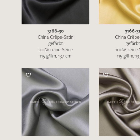
3166-30
3166-3
China Crêpe-Satin
China Crêpe
gefärbt
gefärbt
100% reine Seide
100% reine 
115 g/lfm, 137 cm
115 g/lfm, 1