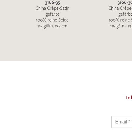
3166-35
3166-3
China Crêpe-Satin
China Crêpe
gefärbt
gefärbt
100% reine Seide
100% reine 
115 g/lfm, 137 cm
115 g/lfm, 1
In