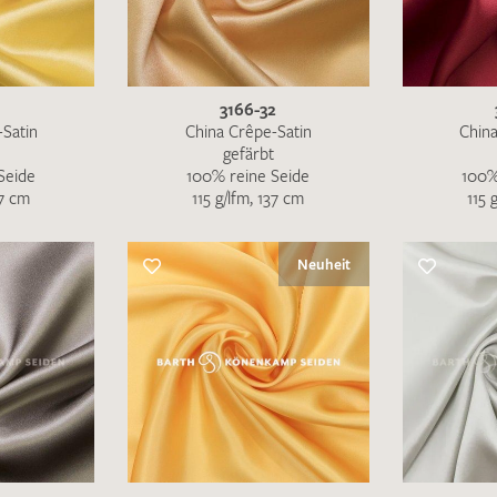
MUSTERANFRAGE S
1
3166-32
-Satin
China Crêpe-Satin
China
gefärbt
Seide
100% reine Seide
100%
37 cm
115 g/lfm, 137 cm
115 
Neuheit