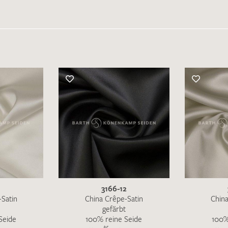
1
3166-12
-Satin
China Crêpe-Satin
China
gefärbt
Seide
100% reine Seide
100%