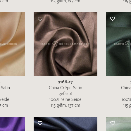
37 cm
115 g/lfm, 137 cm
115 
Merkliste / Musteranfrage
IHRE KONTAKTDATEN
Leider ist das Kontaktformular zum aktuellen Zeitpu
schreiben Sie eine E-Mail mit ihren Kontaktdaten di
Wir arbeiten schnellstmöglich an einer Lösung – Da
6
3166-17
-Satin
China Crêpe-Satin
China
gefärbt
Seide
100% reine Seide
100%
37 cm
115 g/lfm, 137 cm
115 