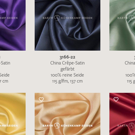
1
3166-22
-Satin
China Crêpe-Satin
China
gefärbt
Seide
100% reine Seide
100%
37 cm
115 g/lfm, 137 cm
115 
Ich bin damit einverstanden, dass meine angegebenen Dat
genutzt werden. Die
Datenschutzbestimmungen
habe ich z