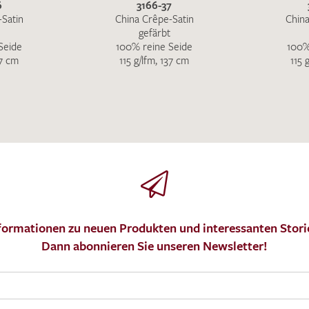
6
3166-37
-Satin
China Crêpe-Satin
China
gefärbt
Seide
100% reine Seide
100%
37 cm
115 g/lfm, 137 cm
115 
formationen zu neuen Produkten und interessanten Stori
Dann abonnieren Sie unseren Newsletter!