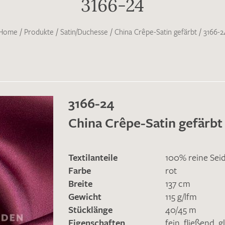
3166-24
Home
/
Produkte
/
Satin/Duchesse
/
China Crêpe-Satin gefärbt
/
3166-2
3166-24
China Crêpe-Satin gefärbt
Textilanteile
100% reine Sei
Farbe
rot
Breite
137 cm
Gewicht
115 g/lfm
Stücklänge
40/45 m
Eigenschaften
fein
,
fließend
,
g