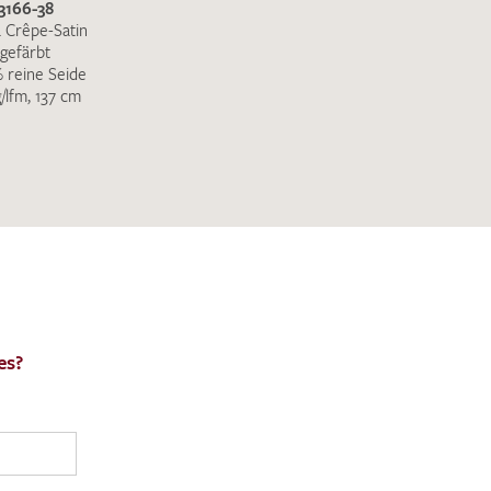
3166-38
 Crêpe-Satin
gefärbt
 reine Seide
g/lfm, 137 cm
es?