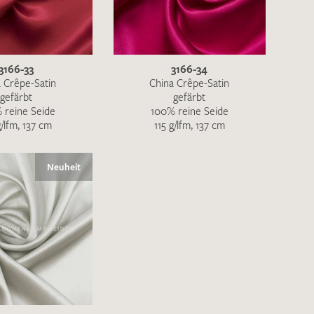
ENDEN
3166-33
3166-34
 Crêpe-Satin
China Crêpe-Satin
gefärbt
gefärbt
 reine Seide
100% reine Seide
g/lfm, 137 cm
115 g/lfm, 137 cm
Neuheit