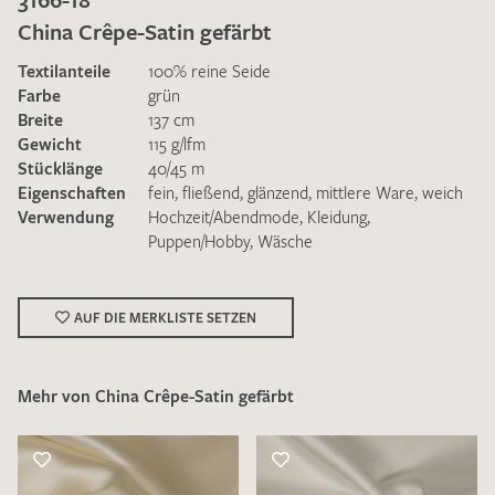
China Crêpe-Satin gefärbt
Textilanteile
100% reine Seide
Farbe
grün
Breite
137 cm
Gewicht
115 g/lfm
Ich bin damit einverstanden, dass meine angegebenen Daten
Stücklänge
40/45 m
zur Beantwortung meiner Musteranfrage genutzt werden.
Eigenschaften
fein
,
fließend
,
glänzend
,
mittlere Ware
,
weich
Die
Datenschutzbestimmungen
habe ich zur Kenntnis
Verwendung
Hochzeit/Abendmode
,
Kleidung
,
genommen und akzeptiere diese.
Puppen/Hobby
,
Wäsche
AUF DIE MERKLISTE SETZEN
Mehr von China Crêpe-Satin gefärbt
MUSTERANFRAGE SENDEN