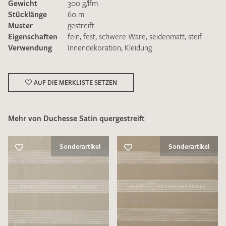
Gewicht
300 g/lfm
Stücklänge
60 m
Muster
gestreift
Eigenschaften
fein
,
fest
,
schwere Ware
,
seidenmatt
,
steif
Verwendung
Innendekoration
,
Kleidung
Ich bin damit einverstanden, dass meine angegebenen Daten
zur Beantwortung meiner Musteranfrage genutzt werden.
AUF DIE MERKLISTE SETZEN
Die
Datenschutzbestimmungen
habe ich zur Kenntnis
genommen und akzeptiere diese.
Mehr von Duchesse Satin quergestreift
Sonderartikel
Sonderartikel
MUSTERANFRAGE SENDEN