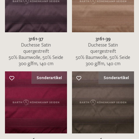
3161-37
3161-39
Duchesse Satin
Duchesse Satin
quergestreift
quergestreift
50% Baumwolle, 50% Seide
50% Baumwolle, 50% Seide
300 g/lfm, 140 cm
300 g/lfm, 140 cm
Sonderartikel
Sonderartikel