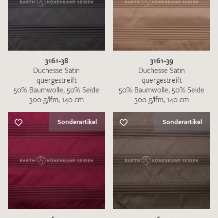
3161-38
3161-39
Duchesse Satin
Duchesse Satin
quergestreift
quergestreift
50% Baumwolle, 50% Seide
50% Baumwolle, 50% Seide
300 g/lfm, 140 cm
300 g/lfm, 140 cm
Sonderartikel
Sonderartikel