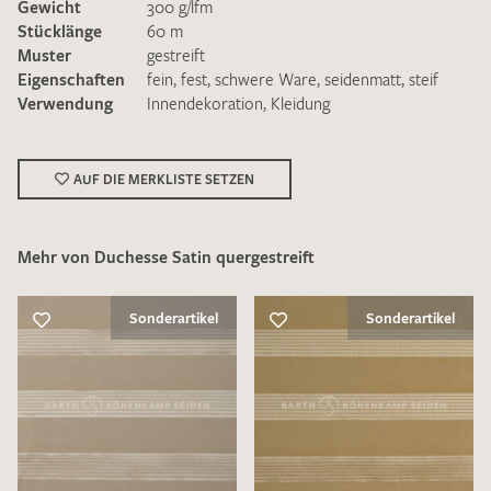
Gewicht
300 g/lfm
Stücklänge
60 m
Muster
gestreift
Eigenschaften
fein
,
fest
,
schwere Ware
,
seidenmatt
,
steif
Verwendung
Innendekoration
,
Kleidung
Ich bin damit einverstanden, dass meine angegebenen Daten
zur Beantwortung meiner Musteranfrage genutzt werden.
AUF DIE MERKLISTE SETZEN
Die
Datenschutzbestimmungen
habe ich zur Kenntnis
genommen und akzeptiere diese.
Mehr von Duchesse Satin quergestreift
Sonderartikel
Sonderartikel
MUSTERANFRAGE SENDEN