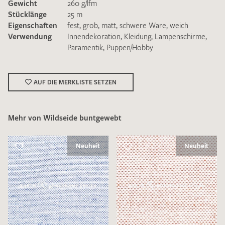
Gewicht
260 g/lfm
Stücklänge
25 m
Eigenschaften
fest
,
grob
,
matt
,
schwere Ware
,
weich
Verwendung
Innendekoration
,
Kleidung
,
Lampenschirme
,
Paramentik
,
Puppen/Hobby
Ich bin damit einverstanden, dass meine angegebenen Daten
zur Beantwortung meiner Musteranfrage genutzt werden.
AUF DIE MERKLISTE SETZEN
Die
Datenschutzbestimmungen
habe ich zur Kenntnis
genommen und akzeptiere diese.
Mehr von Wildseide buntgewebt
Neuheit
Neuheit
MUSTERANFRAGE SENDEN