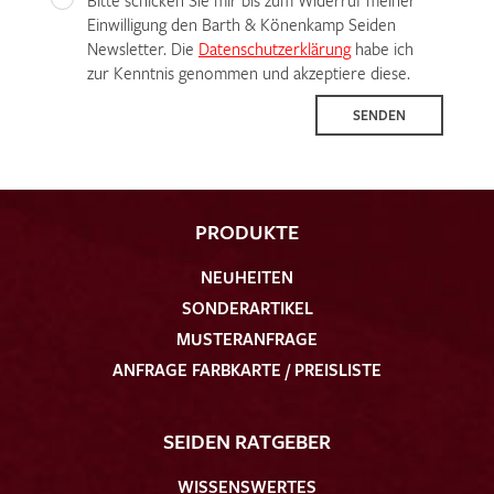
Einwilligung den Barth & Könenkamp Seiden
Newsletter. Die
Datenschutzerklärung
habe ich
zur Kenntnis genommen und akzeptiere diese.
SENDEN
PRODUKTE
NEUHEITEN
SONDERARTIKEL
MUSTERANFRAGE
ANFRAGE FARBKARTE / PREISLISTE
SEIDEN RATGEBER
WISSENSWERTES