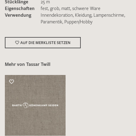
Stücklänge
25 m
Eigenschaften
fest
,
grob
,
matt
,
schwere Ware
Verwendung
Innendekoration
,
Kleidung
,
Lampenschirme
,
Paramentik
,
Puppen/Hobby
Ich bin damit einverstanden, dass meine angegebenen Daten
AUF DIE MERKLISTE SETZEN
zur Beantwortung meiner Musteranfrage genutzt werden.
Die
Datenschutzbestimmungen
habe ich zur Kenntnis
genommen und akzeptiere diese.
Mehr von Tassar Twill
MUSTERANFRAGE SENDEN