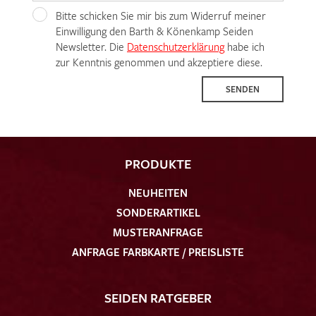
Bitte schicken Sie mir bis zum Widerruf meiner
Einwilligung den Barth & Könenkamp Seiden
Newsletter. Die
Datenschutzerklärung
habe ich
zur Kenntnis genommen und akzeptiere diese.
SENDEN
PRODUKTE
NEUHEITEN
SONDERARTIKEL
MUSTERANFRAGE
ANFRAGE FARBKARTE / PREISLISTE
SEIDEN RATGEBER