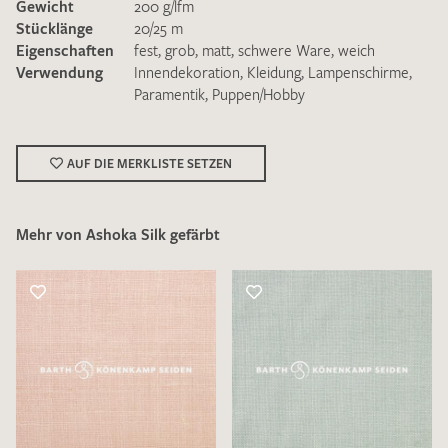
Gewicht
200 g/lfm
Stücklänge
20/25 m
Eigenschaften
fest
,
grob
,
matt
,
schwere Ware
,
weich
Verwendung
Innendekoration
,
Kleidung
,
Lampenschirme
,
Paramentik
,
Puppen/Hobby
Ich bin damit einverstanden, dass meine angegebenen Daten
zur Beantwortung meiner Musteranfrage genutzt werden.
AUF DIE MERKLISTE SETZEN
Die
Datenschutzbestimmungen
habe ich zur Kenntnis
genommen und akzeptiere diese.
Mehr von Ashoka Silk gefärbt
MUSTERANFRAGE SENDEN