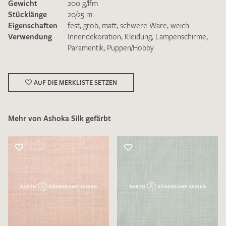
Gewicht
200 g/lfm
Stücklänge
20/25 m
Eigenschaften
fest
,
grob
,
matt
,
schwere Ware
,
weich
Verwendung
Innendekoration
,
Kleidung
,
Lampenschirme
,
Paramentik
,
Puppen/Hobby
Ich bin damit einverstanden, dass meine angegebenen Daten
zur Beantwortung meiner Musteranfrage genutzt werden.
AUF DIE MERKLISTE SETZEN
Die
Datenschutzbestimmungen
habe ich zur Kenntnis
genommen und akzeptiere diese.
Mehr von Ashoka Silk gefärbt
MUSTERANFRAGE SENDEN