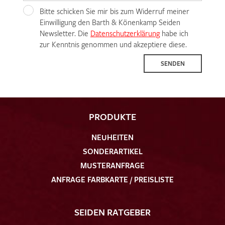
Bitte schicken Sie mir bis zum Widerruf meiner
Einwilligung den Barth & Könenkamp Seiden
Newsletter. Die
Datenschutzerklärung
habe ich
zur Kenntnis genommen und akzeptiere diese.
SENDEN
PRODUKTE
NEUHEITEN
SONDERARTIKEL
MUSTERANFRAGE
ANFRAGE FARBKARTE / PREISLISTE
SEIDEN RATGEBER