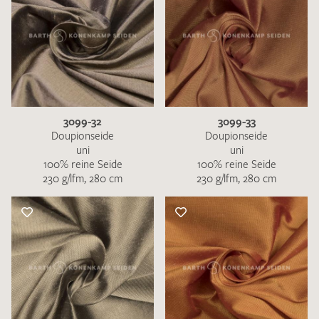
3099-32
3099-33
Doupionseide
Doupionseide
uni
uni
100% reine Seide
100% reine Seide
230 g/lfm, 280 cm
230 g/lfm, 280 cm