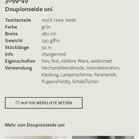
Doupionseide uni
Textilanteile
100% reine Seide
Farbe
grün
Breite
280 cm
Gewicht
230 g/lfm
Ich bin damit einverstanden, dass meine angegebenen Daten
Stücklänge
50 m
zur Beantwortung meiner Musteranfrage genutzt werden.
Info
changierend
Die
Datenschutzbestimmungen
habe ich zur Kenntnis
Eigenschaften
fein
,
fest
,
mittlere Ware
,
seidenmatt
genommen und akzeptiere diese.
Verwendung
Hochzeit/Abendmode
,
Innendekoration
,
Kleidung
,
Lampenschirme
,
Paramentik
,
Puppen/Hobby
,
Schals/Tücher
AUF DIE MERKLISTE SETZEN
MUSTERANFRAGE SENDEN
Mehr von Doupionseide uni