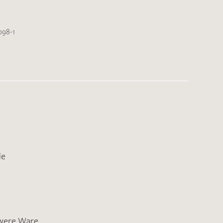
098-1
de
were Ware