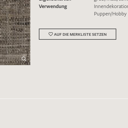
Verwendung
Innendekoratio
Puppen/Hobby
AUF DIE MERKLISTE SETZEN
Merkliste / Musteranfrage
IHRE KONTAKTDATEN
Leider ist das Kontaktformular zum aktuellen Zeitpu
schreiben Sie eine E-Mail mit ihren Kontaktdaten di
Wir arbeiten schnellstmöglich an einer Lösung – Da