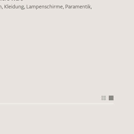
n
,
Kleidung
,
Lampenschirme
,
Paramentik
,
nkt nicht funktionstüchtig. Bitte
rekt an
info@barth-seiden.de
.
nke!