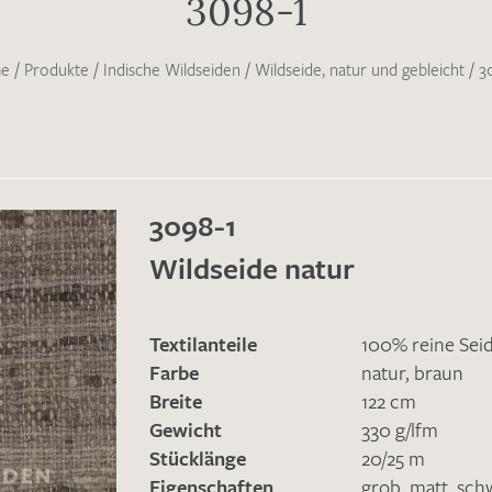
3098-1
e
/
Produkte
/
Indische Wildseiden
/
Wildseide, natur und gebleicht
/
3
3098-1
Wildseide natur
Textilanteile
100% reine Sei
Farbe
natur
,
braun
Breite
122 cm
Gewicht
330 g/lfm
Stücklänge
20/25 m
Eigenschaften
grob
,
matt
,
sch