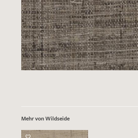
Es sind bisher keine Produkte auf Ihrer
Merkliste.
Sollten Sie dennoch eine individuelle
Musteranfrage stellen wollen, vermerken
Sie diese bitte im Feld "Anmerkungen".
Mehr von Wildseide