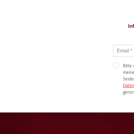
In
Bitte
meine
Seide
Daten
genom