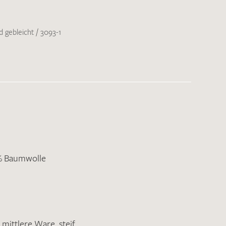
d gebleicht
/
3093-1
% Baumwolle
,
mittlere Ware
,
steif