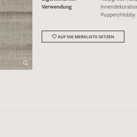
Verwendung
Innendekoratio
Puppen/Hobby
AUF DIE MERKLISTE SETZEN
Merkliste / Musteranfrage
IHRE KONTAKTDATEN
Leider ist das Kontaktformular zum aktuellen Zeitpu
schreiben Sie eine E-Mail mit ihren Kontaktdaten di
Wir arbeiten schnellstmöglich an einer Lösung – Da