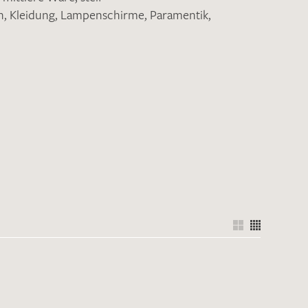
n
,
Kleidung
,
Lampenschirme
,
Paramentik
,
nkt nicht funktionstüchtig. Bitte
rekt an
info@barth-seiden.de
.
nke!