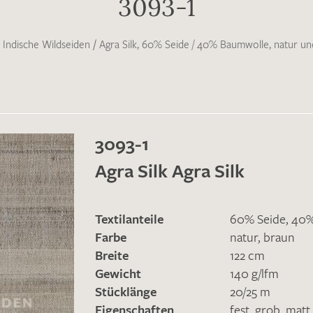
3093-1
Indische Wildseiden
/
Agra Silk, 60% Seide / 40% Baumwolle, natur un
3093-1
Agra Silk Agra Silk
Textilanteile
60% Seide, 40
Farbe
natur
,
braun
Breite
122 cm
Gewicht
140 g/lfm
Stücklänge
20/25 m
Eigenschaften
fest
,
grob
,
matt