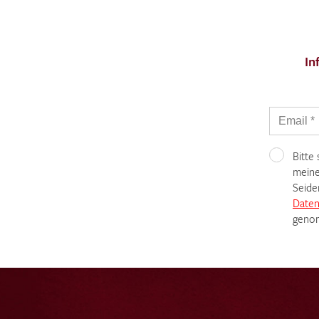
In
Bitte
meine
Seide
Daten
genom