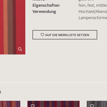
Eigenschaften
fein
,
fest
,
mittl
Verwendung
Hochzeit/Abe
Lampenschirm
AUF DIE MERKLISTE SETZEN
Merkliste / Musteranfrage
t
IHRE KONTAKTDATEN
Leider ist das Kontaktformular zum aktuellen Zeitpu