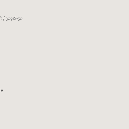
ft
/
3091S-50
de