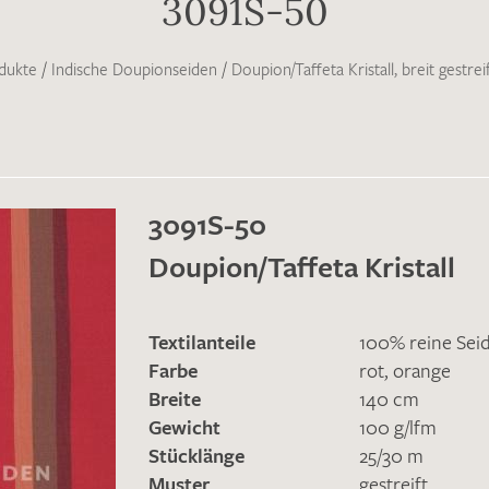
3091S-50
dukte
/
Indische Doupionseiden
/
Doupion/Taffeta Kristall, breit gestrei
3091S-50
Doupion/Taffeta Kristall
Textilanteile
100% reine Sei
Farbe
rot
,
orange
Breite
140 cm
Gewicht
100 g/lfm
Stücklänge
25/30 m
Muster
gestreift