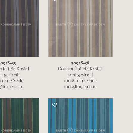
rekt an
info@barth-seiden.de
.
nke!
3091S-55
3091S-56
Taffeta Kristall
Doupion/Taffeta Kristall
it gestreift
breit gestreift
 reine Seide
100% reine Seide
g/lfm, 140 cm
100 g/lfm, 140 cm