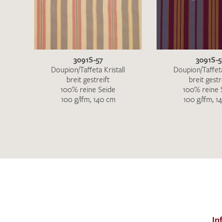
3091S-57
3091S-5
Doupion/Taffeta Kristall
Doupion/Taffeta
breit gestreift
breit gestr
100% reine Seide
100% reine 
100 g/lfm, 140 cm
100 g/lfm, 1
In