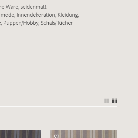
ere Ware
,
seidenmatt
ndmode
,
Innendekoration
,
Kleidung
,
e
,
Puppen/Hobby
,
Schals/Tücher
nkt nicht funktionstüchtig. Bitte