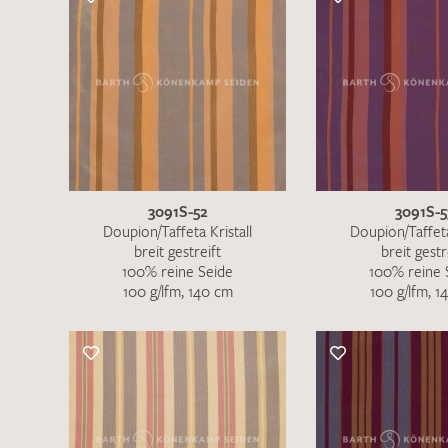
Musteranfrage stellen wollen, vermerken
Sie diese bitte im Feld "Anmerkungen".
3091S-52
3091S-5
Doupion/Taffeta Kristall
Doupion/Taffeta
breit gestreift
breit gestr
100% reine Seide
100% reine 
100 g/lfm, 140 cm
100 g/lfm, 1