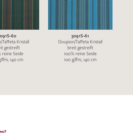
en zur Beantwortung meiner Musteranfrage
091S-60
3091S-61
ur Kenntnis genommen und akzeptiere diese.
Taffeta Kristall
Doupion/Taffeta Kristall
it gestreift
breit gestreift
 reine Seide
100% reine Seide
g/lfm, 140 cm
100 g/lfm, 140 cm
ENDEN
es?