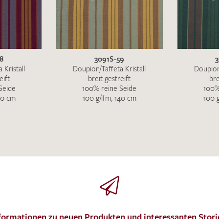
Ich bin damit einverstanden, dass meine angegebenen Dat
8
3091S-59
3
genutzt werden. Die
Datenschutzbestimmungen
habe ich z
 Kristall
Doupion/Taffeta Kristall
Doupion/
eift
breit gestreift
bre
Seide
100% reine Seide
100%
40 cm
100 g/lfm, 140 cm
100 
MUSTERANFRAGE S
formationen zu neuen Produkten und interessanten Stori