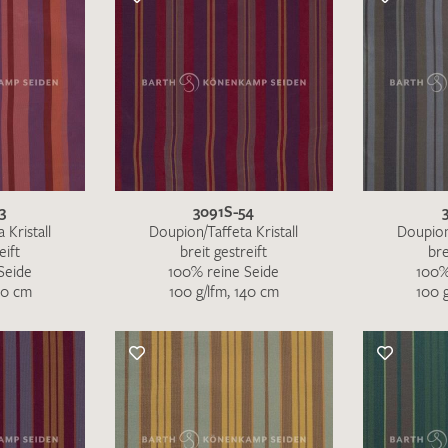
schreiben Sie eine E-Mail mit ihren Kontaktdaten di
Wir arbeiten schnellstmöglich an einer Lösung – Da
3
3091S-54
 Kristall
Doupion/Taffeta Kristall
Doupion/
eift
breit gestreift
bre
Seide
100% reine Seide
100%
40 cm
100 g/lfm, 140 cm
100 