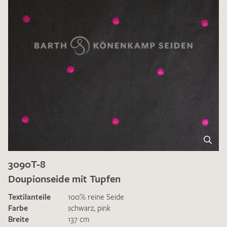
3090T-8
Doupionseide mit Tupfen
Textilanteile
100% reine Seide
Farbe
schwarz
,
pink
Breite
137 cm