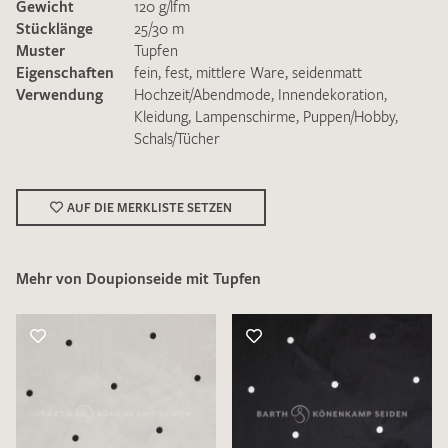
Gewicht
120 g/lfm
Stücklänge
25/30 m
Muster
Tupfen
Eigenschaften
fein
,
fest
,
mittlere Ware
,
seidenmatt
Verwendung
Hochzeit/Abendmode
,
Innendekoration
,
Kleidung
,
Lampenschirme
,
Puppen/Hobby
,
Schals/Tücher
Ich bin damit einverstanden, dass meine angegebenen Daten
zur Beantwortung meiner Musteranfrage genutzt werden.
Die
Datenschutzbestimmungen
habe ich zur Kenntnis
genommen und akzeptiere diese.
AUF DIE MERKLISTE SETZEN
Mehr von Doupionseide mit Tupfen
MUSTERANFRAGE SENDEN