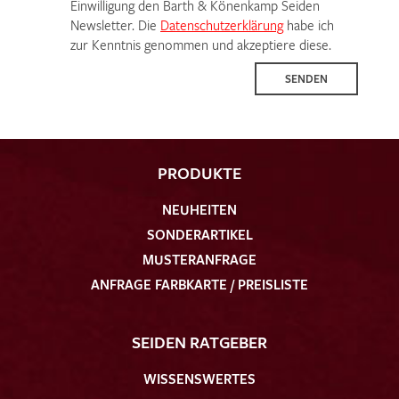
Einwilligung den Barth & Könenkamp Seiden
Newsletter. Die
Datenschutzerklärung
habe ich
zur Kenntnis genommen und akzeptiere diese.
SENDEN
PRODUKTE
NEUHEITEN
SONDERARTIKEL
MUSTERANFRAGE
ANFRAGE FARBKARTE / PREISLISTE
SEIDEN RATGEBER
WISSENSWERTES