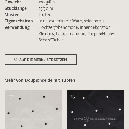
Gewicht
120 g/lfm
Stücklänge
25/30 m
Muster
Tupfen
Eigenschaften
fein
,
fest
,
mittlere Ware
,
seidenmatt
Verwendung
Hochzeit/Abendmode
,
Innendekoration
,
Kleidung
,
Lampenschirme
,
Puppen/Hobby
,
Schals/Tücher
Ich bin damit einverstanden, dass meine angegebenen Daten
zur Beantwortung meiner Musteranfrage genutzt werden.
Die
Datenschutzbestimmungen
habe ich zur Kenntnis
genommen und akzeptiere diese.
AUF DIE MERKLISTE SETZEN
Mehr von Doupionseide mit Tupfen
MUSTERANFRAGE SENDEN