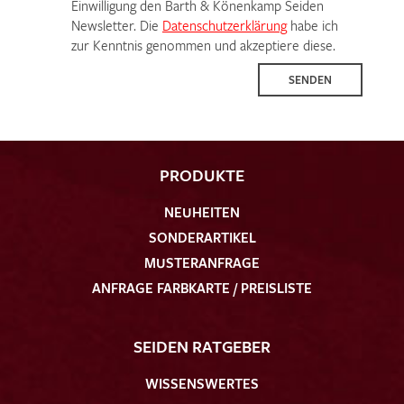
Einwilligung den Barth & Könenkamp Seiden
Newsletter. Die
Datenschutzerklärung
habe ich
zur Kenntnis genommen und akzeptiere diese.
SENDEN
PRODUKTE
NEUHEITEN
SONDERARTIKEL
MUSTERANFRAGE
ANFRAGE FARBKARTE / PREISLISTE
SEIDEN RATGEBER
WISSENSWERTES