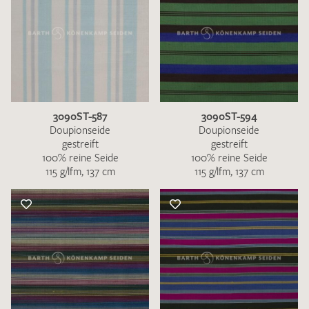
3090ST-587
3090ST-594
Doupionseide
Doupionseide
gestreift
gestreift
100% reine Seide
100% reine Seide
115 g/lfm, 137 cm
115 g/lfm, 137 cm