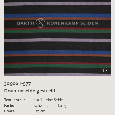
3090ST-577
Doupionseide gestreift
Textilanteile
100% reine Seide
Farbe
schwarz
,
mehrfarbig
Breite
137 cm