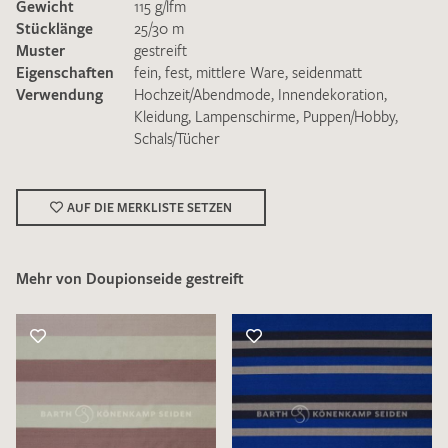
Gewicht
115 g/lfm
Stücklänge
25/30 m
Muster
gestreift
Eigenschaften
fein
,
fest
,
mittlere Ware
,
seidenmatt
Verwendung
Hochzeit/Abendmode
,
Innendekoration
,
Kleidung
,
Lampenschirme
,
Puppen/Hobby
,
Schals/Tücher
Ich bin damit einverstanden, dass meine angegebenen Daten
zur Beantwortung meiner Musteranfrage genutzt werden.
Die
Datenschutzbestimmungen
habe ich zur Kenntnis
genommen und akzeptiere diese.
AUF DIE MERKLISTE SETZEN
Mehr von Doupionseide gestreift
MUSTERANFRAGE SENDEN