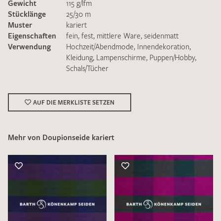
Gewicht
115 g/lfm
Stücklänge
25/30 m
Muster
kariert
Eigenschaften
fein
,
fest
,
mittlere Ware
,
seidenmatt
Verwendung
Hochzeit/Abendmode
,
Innendekoration
,
Kleidung
,
Lampenschirme
,
Puppen/Hobby
,
Schals/Tücher
Ich bin damit einverstanden, dass meine angegebenen Daten
zur Beantwortung meiner Musteranfrage genutzt werden.
Die
Datenschutzbestimmungen
habe ich zur Kenntnis
genommen und akzeptiere diese.
AUF DIE MERKLISTE SETZEN
Mehr von Doupionseide kariert
MUSTERANFRAGE SENDEN