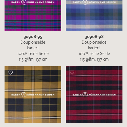
3090B-95
3090B-98
Doupionseide
Doupionseide
kariert
kariert
100% reine Seide
100% reine Seide
115 g/lfm, 137 cm
115 g/lfm, 137 cm