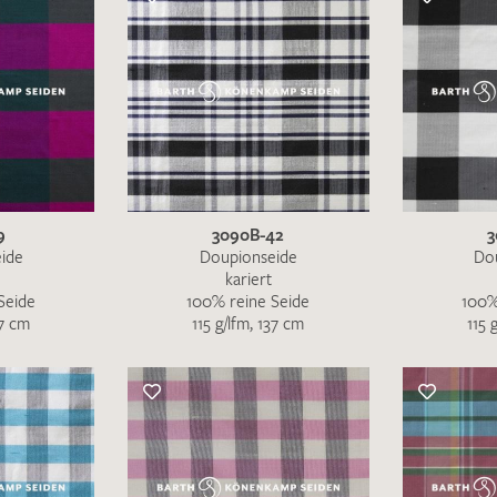
9
3090B-42
3
ide
Doupionseide
Do
kariert
Seide
100% reine Seide
100%
37 cm
115 g/lfm, 137 cm
115 
Merkliste / Musteranfrage