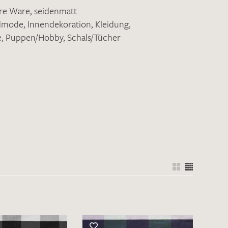
ere Ware
,
seidenmatt
ndmode
,
Innendekoration
,
Kleidung
,
e
,
Puppen/Hobby
,
Schals/Tücher