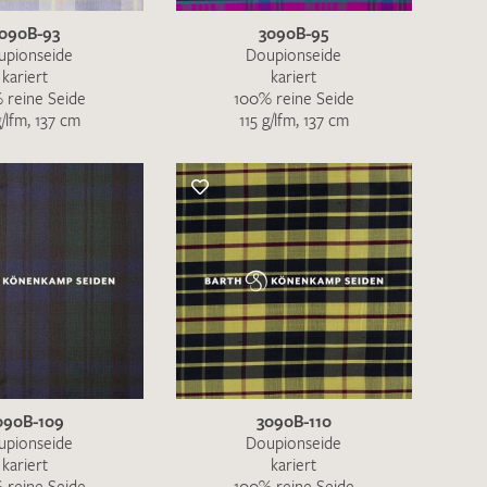
090B-93
3090B-95
upionseide
Doupionseide
kariert
kariert
 reine Seide
100% reine Seide
g/lfm, 137 cm
115 g/lfm, 137 cm
en zur Beantwortung meiner Musteranfrage
ur Kenntnis genommen und akzeptiere diese.
090B-109
3090B-110
ENDEN
upionseide
Doupionseide
kariert
kariert
 reine Seide
100% reine Seide