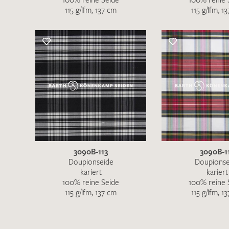
115 g/lfm, 137 cm
115 g/lfm, 1
3090B-113
3090B-1
Doupionseide
Doupionse
kariert
kariert
100% reine Seide
100% reine 
115 g/lfm, 137 cm
115 g/lfm, 1