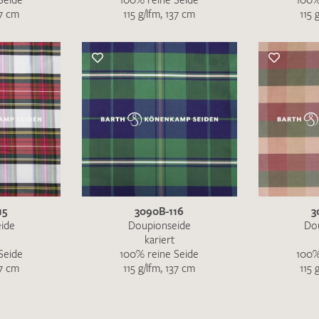
37 cm
115 g/lfm, 137 cm
115 
15
3090B-116
3
ide
Doupionseide
Do
kariert
Seide
100% reine Seide
100%
37 cm
115 g/lfm, 137 cm
115 