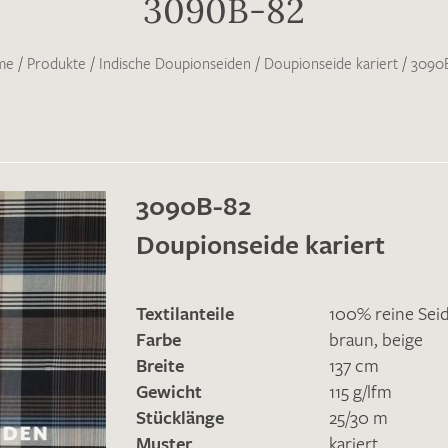
3090B-82
me
/
Produkte
/
Indische Doupionseiden
/
Doupionseide kariert
/
3090
3090B-82
Doupionseide kariert
Textilanteile
100% reine Sei
Farbe
braun
,
beige
Breite
137 cm
Gewicht
115 g/lfm
Stücklänge
25/30 m
Muster
kariert