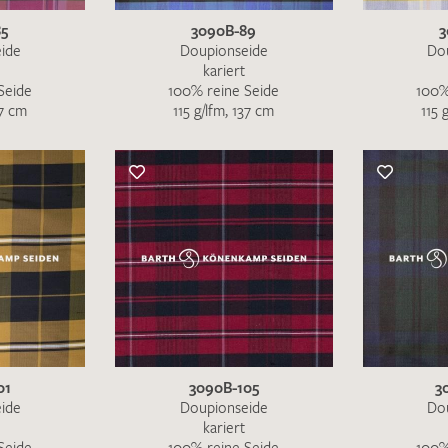
85
3090B-89
3
ide
Doupionseide
Do
kariert
Seide
100% reine Seide
100%
37 cm
115 g/lfm, 137 cm
115 
Ich bin damit einverstanden, dass meine angegebenen Dat
genutzt werden. Die
Datenschutzbestimmungen
habe ich z
01
3090B-105
3
MUSTERANFRAGE S
ide
Doupionseide
Do
kariert
Seide
100% reine Seide
100%