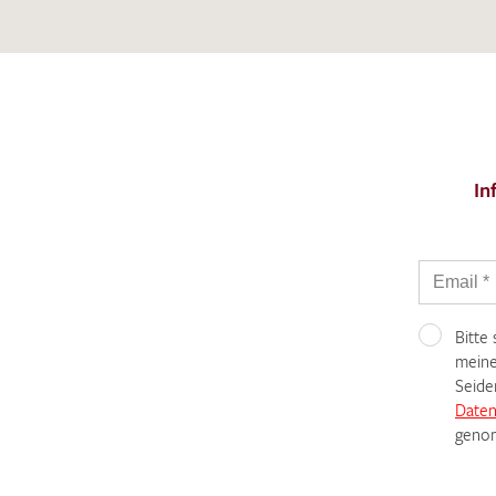
In
Bitte
meine
Seide
Daten
genom