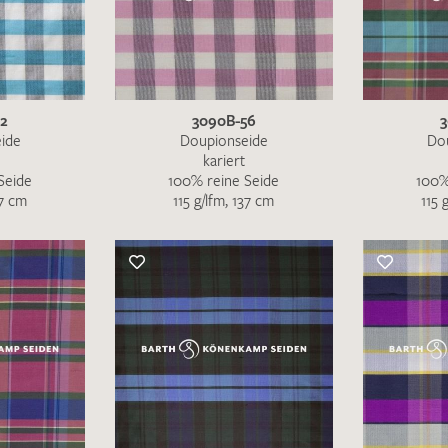
IHRE KONTAKTDATEN
Leider ist das Kontaktformular zum aktuellen Zeitpu
schreiben Sie eine E-Mail mit ihren Kontaktdaten di
52
3090B-56
3
Wir arbeiten schnellstmöglich an einer Lösung – Da
ide
Doupionseide
Do
kariert
Seide
100% reine Seide
100%
37 cm
115 g/lfm, 137 cm
115 