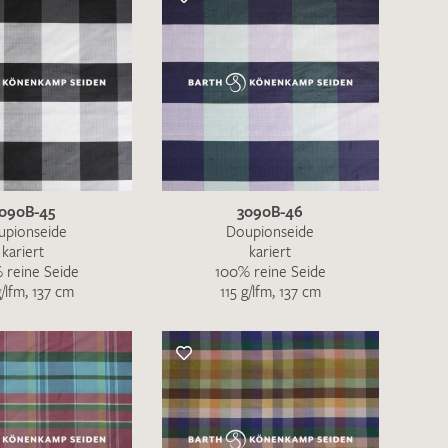
090B-45
3090B-46
upionseide
Doupionseide
kariert
kariert
 reine Seide
100% reine Seide
g/lfm, 137 cm
115 g/lfm, 137 cm