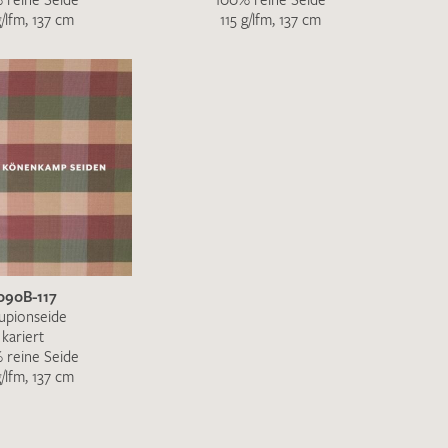
g/lfm, 137 cm
115 g/lfm, 137 cm
090B-117
upionseide
kariert
 reine Seide
g/lfm, 137 cm