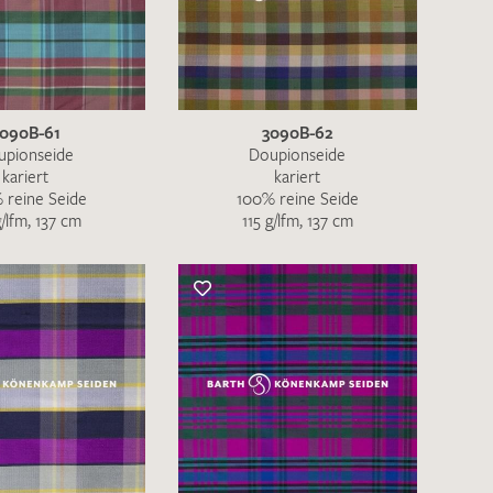
nkt nicht funktionstüchtig. Bitte
rekt an
info@barth-seiden.de
.
090B-61
3090B-62
nke!
upionseide
Doupionseide
kariert
kariert
 reine Seide
100% reine Seide
g/lfm, 137 cm
115 g/lfm, 137 cm