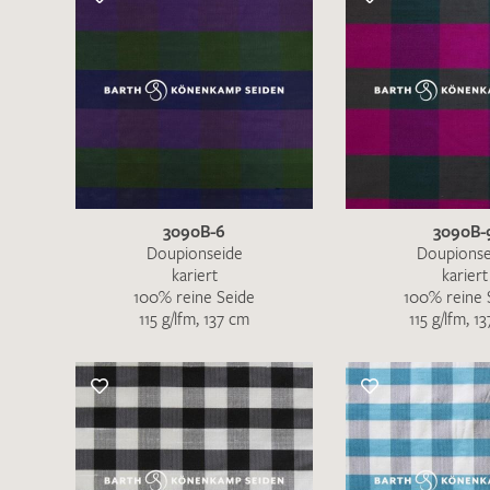
3090B-6
3090B-
Doupionseide
Doupionse
kariert
kariert
100% reine Seide
100% reine 
115 g/lfm, 137 cm
115 g/lfm, 1