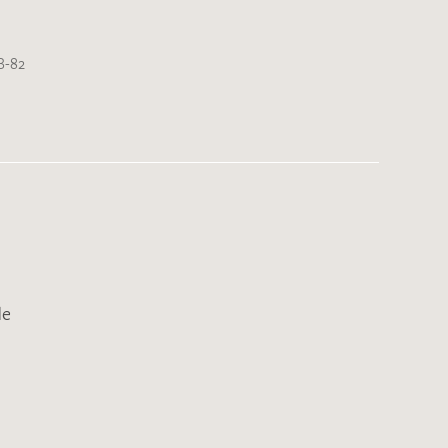
B-82
de