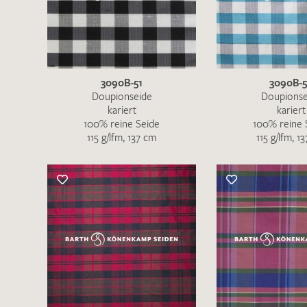
Es sind bisher keine Produkte auf Ihrer
Merkliste.
Sollten Sie dennoch eine individuelle
Musteranfrage stellen wollen, vermerken
3090B-51
3090B-
Sie diese bitte im Feld "Anmerkungen".
Doupionseide
Doupionse
kariert
kariert
100% reine Seide
100% reine 
115 g/lfm, 137 cm
115 g/lfm, 1