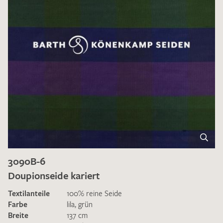
3090B-6
Doupionseide kariert
Textilanteile
100% reine Seide
Farbe
lila
,
grün
Breite
137 cm