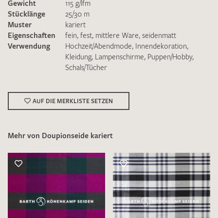
Gewicht
115 g/lfm
Stücklänge
25/30 m
Muster
kariert
Eigenschaften
fein
,
fest
,
mittlere Ware
,
seidenmatt
Verwendung
Hochzeit/Abendmode
,
Innendekoration
,
Kleidung
,
Lampenschirme
,
Puppen/Hobby
,
Schals/Tücher
Ich bin damit einverstanden, dass meine angegebenen Daten
zur Beantwortung meiner Musteranfrage genutzt werden.
Die
Datenschutzbestimmungen
habe ich zur Kenntnis
genommen und akzeptiere diese.
AUF DIE MERKLISTE SETZEN
Mehr von Doupionseide kariert
MUSTERANFRAGE SENDEN