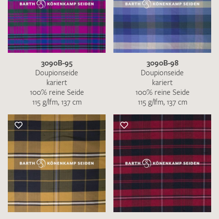
3090B-95
3090B-98
Doupionseide
Doupionseide
kariert
kariert
100% reine Seide
100% reine Seide
115 g/lfm, 137 cm
115 g/lfm, 137 cm