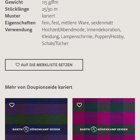
Gewicht
115 g/lfm
Stücklänge
25/30 m
Muster
kariert
Eigenschaften
fein
,
fest
,
mittlere Ware
,
seidenmatt
Verwendung
Hochzeit/Abendmode
,
Innendekoration
,
Kleidung
,
Lampenschirme
,
Puppen/Hobby
,
Schals/Tücher
Ich bin damit einverstanden, dass meine angegebenen Daten
zur Beantwortung meiner Musteranfrage genutzt werden.
Die
Datenschutzbestimmungen
habe ich zur Kenntnis
genommen und akzeptiere diese.
AUF DIE MERKLISTE SETZEN
Mehr von Doupionseide kariert
MUSTERANFRAGE SENDEN