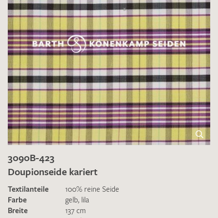
3090B-423
Doupionseide kariert
Textilanteile
100% reine Seide
Farbe
gelb
,
lila
Breite
137 cm