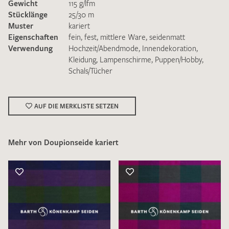
Gewicht
115 g/lfm
Stücklänge
25/30 m
Muster
kariert
Eigenschaften
fein
,
fest
,
mittlere Ware
,
seidenmatt
Verwendung
Hochzeit/Abendmode
,
Innendekoration
,
Kleidung
,
Lampenschirme
,
Puppen/Hobby
,
Schals/Tücher
Ich bin damit einverstanden, dass meine angegebenen Daten
zur Beantwortung meiner Musteranfrage genutzt werden.
Die
Datenschutzbestimmungen
habe ich zur Kenntnis
genommen und akzeptiere diese.
AUF DIE MERKLISTE SETZEN
Mehr von Doupionseide kariert
MUSTERANFRAGE SENDEN