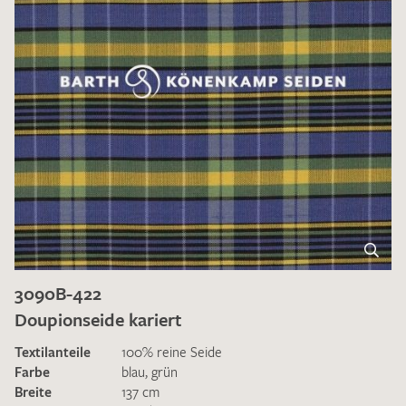
3090B-422
Doupionseide kariert
Textilanteile
100% reine Seide
Farbe
blau
,
grün
Breite
137 cm