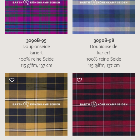
3090B-95
3090B-98
Doupionseide
Doupionseide
kariert
kariert
100% reine Seide
100% reine Seide
115 g/lfm, 137 cm
115 g/lfm, 137 cm