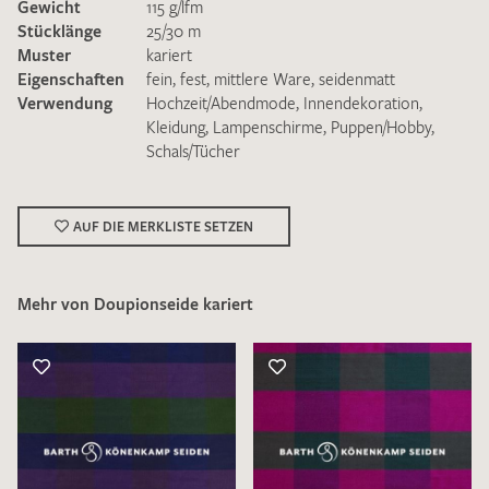
Gewicht
115 g/lfm
Stücklänge
25/30 m
Muster
kariert
Eigenschaften
fein
,
fest
,
mittlere Ware
,
seidenmatt
Verwendung
Hochzeit/Abendmode
,
Innendekoration
,
Kleidung
,
Lampenschirme
,
Puppen/Hobby
,
Schals/Tücher
Ich bin damit einverstanden, dass meine angegebenen Daten
zur Beantwortung meiner Musteranfrage genutzt werden.
Die
Datenschutzbestimmungen
habe ich zur Kenntnis
genommen und akzeptiere diese.
AUF DIE MERKLISTE SETZEN
Mehr von Doupionseide kariert
MUSTERANFRAGE SENDEN