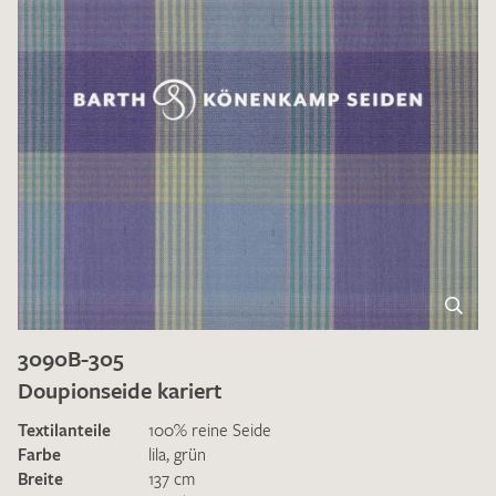
3090B-305
Doupionseide kariert
Textilanteile
100% reine Seide
Farbe
lila
,
grün
Breite
137 cm