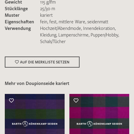
Gewicht
115 g/lfm
Stücklänge
25/30 m
Muster
kariert
Eigenschaften
fein
,
fest
,
mittlere Ware
,
seidenmatt
Verwendung
Hochzeit/Abendmode
,
Innendekoration
,
Kleidung
,
Lampenschirme
,
Puppen/Hobby
,
Schals/Tücher
Ich bin damit einverstanden, dass meine angegebenen Daten
zur Beantwortung meiner Musteranfrage genutzt werden.
Die
Datenschutzbestimmungen
habe ich zur Kenntnis
genommen und akzeptiere diese.
AUF DIE MERKLISTE SETZEN
Mehr von Doupionseide kariert
MUSTERANFRAGE SENDEN