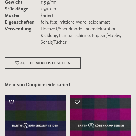
Gewicht
115 g/lfm
Stücklänge
25/30 m
Muster
kariert
Eigenschaften
fein
,
fest
,
mittlere Ware
,
seidenmatt
Verwendung
Hochzeit/Abendmode
,
Innendekoration
,
Kleidung
,
Lampenschirme
,
Puppen/Hobby
,
Schals/Tücher
Ich bin damit einverstanden, dass meine angegebenen Daten
zur Beantwortung meiner Musteranfrage genutzt werden.
Die
Datenschutzbestimmungen
habe ich zur Kenntnis
genommen und akzeptiere diese.
AUF DIE MERKLISTE SETZEN
Mehr von Doupionseide kariert
MUSTERANFRAGE SENDEN