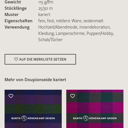
Gewicht
115 g/lfm
Stücklänge
25/30 m
Muster
kariert
Eigenschaften
fein
,
fest
,
mittlere Ware
,
seidenmatt
Verwendung
Hochzeit/Abendmode
,
Innendekoration
,
Kleidung
,
Lampenschirme
,
Puppen/Hobby
,
Schals/Tücher
Ich bin damit einverstanden, dass meine angegebenen Daten
zur Beantwortung meiner Musteranfrage genutzt werden.
Die
Datenschutzbestimmungen
habe ich zur Kenntnis
genommen und akzeptiere diese.
AUF DIE MERKLISTE SETZEN
Mehr von Doupionseide kariert
MUSTERANFRAGE SENDEN