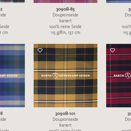
82
3090B-85
3
ide
Doupionseide
Do
kariert
Seide
100% reine Seide
100%
37 cm
115 g/lfm, 137 cm
115 
Ich bin damit einverstanden, dass meine angegebenen Dat
genutzt werden. Die
Datenschutzbestimmungen
habe ich z
98
3090B-101
3
MUSTERANFRAGE S
ide
Doupionseide
Do
kariert
Seide
100% reine Seide
100%