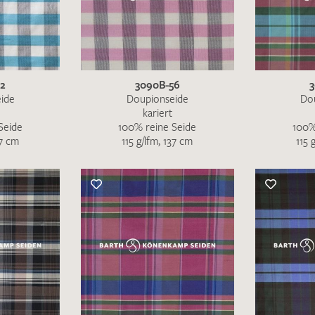
IHRE KONTAKTDATEN
Leider ist das Kontaktformular zum aktuellen Zeitpu
schreiben Sie eine E-Mail mit ihren Kontaktdaten di
52
3090B-56
3
Wir arbeiten schnellstmöglich an einer Lösung – Da
ide
Doupionseide
Do
kariert
Seide
100% reine Seide
100%
37 cm
115 g/lfm, 137 cm
115 