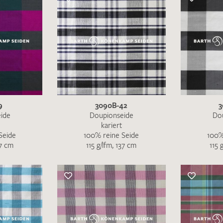
9
3090B-42
3
ide
Doupionseide
Do
kariert
Seide
100% reine Seide
100%
37 cm
115 g/lfm, 137 cm
115 
Merkliste / Musteranfrage