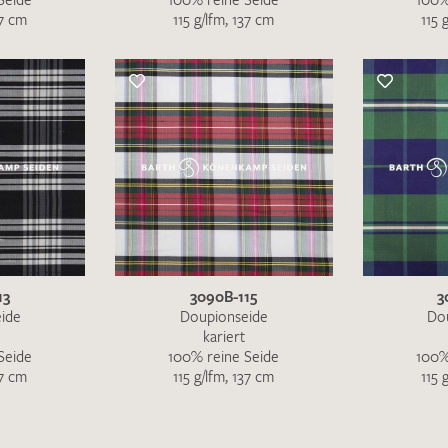
37 cm
115 g/lfm, 137 cm
115 
13
3090B-115
3
ide
Doupionseide
Do
kariert
Seide
100% reine Seide
100%
37 cm
115 g/lfm, 137 cm
115 