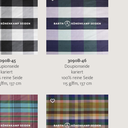
090B-45
3090B-46
upionseide
Doupionseide
kariert
kariert
 reine Seide
100% reine Seide
g/lfm, 137 cm
115 g/lfm, 137 cm