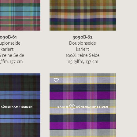
nkt nicht funktionstüchtig. Bitte
rekt an
info@barth-seiden.de
.
090B-61
3090B-62
nke!
upionseide
Doupionseide
kariert
kariert
 reine Seide
100% reine Seide
g/lfm, 137 cm
115 g/lfm, 137 cm