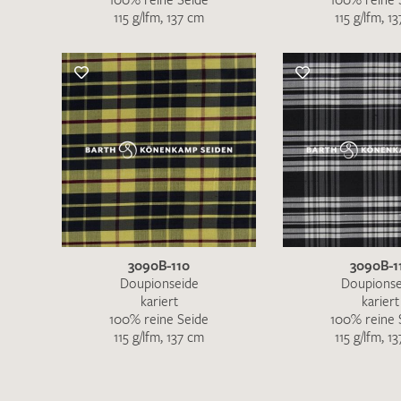
115 g/lfm, 137 cm
115 g/lfm, 1
3090B-110
3090B-1
Doupionseide
Doupionse
kariert
kariert
100% reine Seide
100% reine 
115 g/lfm, 137 cm
115 g/lfm, 1