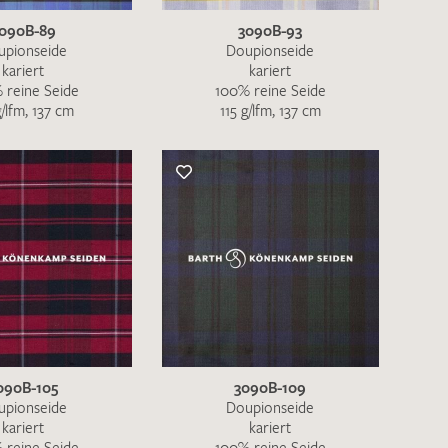
090B-89
3090B-93
upionseide
Doupionseide
kariert
kariert
 reine Seide
100% reine Seide
g/lfm, 137 cm
115 g/lfm, 137 cm
en zur Beantwortung meiner Musteranfrage
ur Kenntnis genommen und akzeptiere diese.
090B-105
3090B-109
ENDEN
upionseide
Doupionseide
kariert
kariert
 reine Seide
100% reine Seide