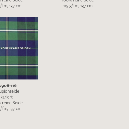
g/lfm, 137 cm
115 g/lfm, 137 cm
090B-116
upionseide
kariert
 reine Seide
g/lfm, 137 cm