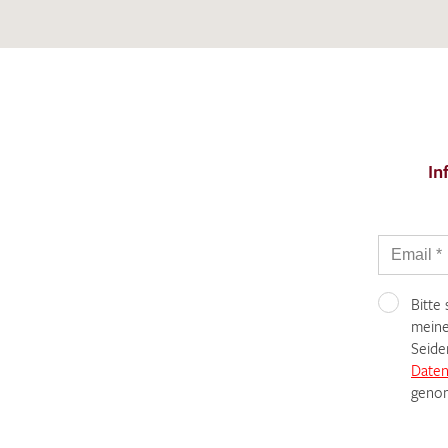
In
Bitte
meine
Seide
Daten
genom