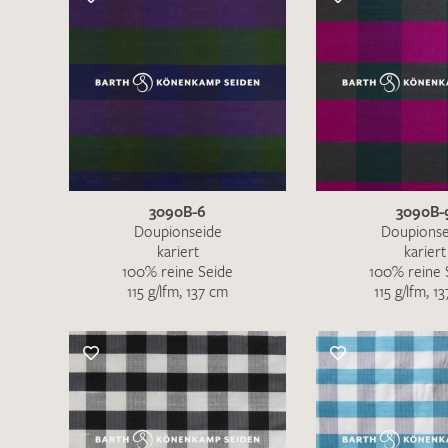
3090B-6
3090B-
Doupionseide
Doupionse
kariert
kariert
100% reine Seide
100% reine 
115 g/lfm, 137 cm
115 g/lfm, 1