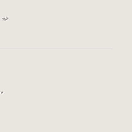
-258
de