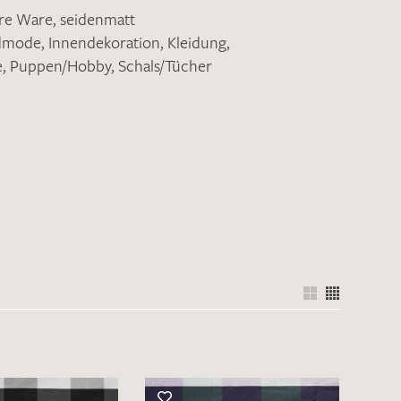
ere Ware
,
seidenmatt
ndmode
,
Innendekoration
,
Kleidung
,
e
,
Puppen/Hobby
,
Schals/Tücher