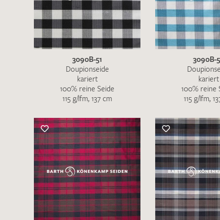
Es sind bisher keine Produkte auf Ihrer
Merkliste.
Sollten Sie dennoch eine individuelle
Musteranfrage stellen wollen, vermerken
3090B-51
3090B-
Sie diese bitte im Feld "Anmerkungen".
Doupionseide
Doupionse
kariert
kariert
100% reine Seide
100% reine 
115 g/lfm, 137 cm
115 g/lfm, 1