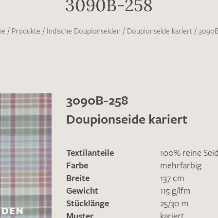
3090B-258
me
/
Produkte
/
Indische Doupionseiden
/
Doupionseide kariert
/
3090B
3090B-258
Doupionseide kariert
Textilanteile
100% reine Sei
Farbe
mehrfarbig
Breite
137 cm
Gewicht
115 g/lfm
Stücklänge
25/30 m
Muster
kariert