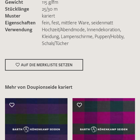
Gewicht
115 g/lfm
Stücklänge
25/30 m
Muster
kariert
Eigenschaften
fein
,
fest
,
mittlere Ware
,
seidenmatt
Verwendung
Hochzeit/Abendmode
,
Innendekoration
,
Kleidung
,
Lampenschirme
,
Puppen/Hobby
,
Schals/Tücher
Ich bin damit einverstanden, dass meine angegebenen Daten
zur Beantwortung meiner Musteranfrage genutzt werden.
Die
Datenschutzbestimmungen
habe ich zur Kenntnis
genommen und akzeptiere diese.
AUF DIE MERKLISTE SETZEN
Mehr von Doupionseide kariert
MUSTERANFRAGE SENDEN