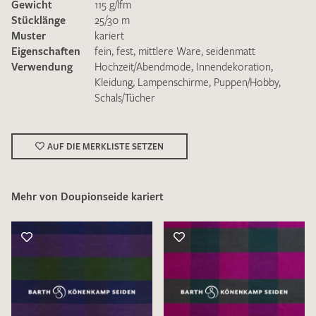
Gewicht
115 g/lfm
Stücklänge
25/30 m
Muster
kariert
Eigenschaften
fein
,
fest
,
mittlere Ware
,
seidenmatt
Verwendung
Hochzeit/Abendmode
,
Innendekoration
,
Kleidung
,
Lampenschirme
,
Puppen/Hobby
,
Schals/Tücher
Ich bin damit einverstanden, dass meine angegebenen Daten
zur Beantwortung meiner Musteranfrage genutzt werden.
Die
Datenschutzbestimmungen
habe ich zur Kenntnis
genommen und akzeptiere diese.
AUF DIE MERKLISTE SETZEN
Mehr von Doupionseide kariert
MUSTERANFRAGE SENDEN