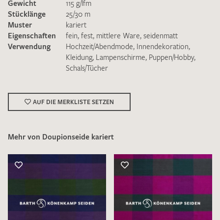
Gewicht
115 g/lfm
Stücklänge
25/30 m
Muster
kariert
Eigenschaften
fein
,
fest
,
mittlere Ware
,
seidenmatt
Verwendung
Hochzeit/Abendmode
,
Innendekoration
,
Kleidung
,
Lampenschirme
,
Puppen/Hobby
,
Schals/Tücher
Ich bin damit einverstanden, dass meine angegebenen Daten
zur Beantwortung meiner Musteranfrage genutzt werden.
Die
Datenschutzbestimmungen
habe ich zur Kenntnis
genommen und akzeptiere diese.
AUF DIE MERKLISTE SETZEN
Mehr von Doupionseide kariert
MUSTERANFRAGE SENDEN