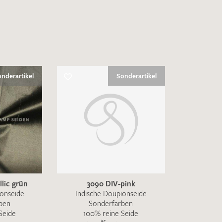
nderartikel
Sonderartikel
lic grün
3090 DIV-pink
ionseide
Indische Doupionseide
ben
Sonderfarben
Seide
100% reine Seide