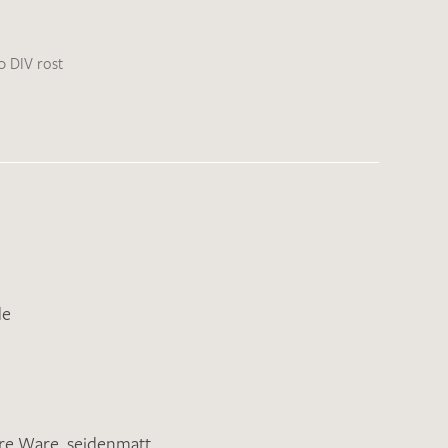
0 DIV rost
de
ere Ware
,
seidenmatt