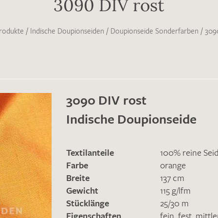
3090 DIV rost
rodukte
/
Indische Doupionseiden
/
Doupionseide Sonderfarben
/
309
3090 DIV rost
Indische Doupionseide
Textilanteile
100% reine Sei
Farbe
orange
Breite
137 cm
Gewicht
115 g/lfm
Stücklänge
25/30 m
Eigenschaften
fein
,
fest
,
mittl