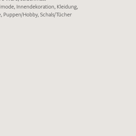
ndmode
,
Innendekoration
,
Kleidung
,
e
,
Puppen/Hobby
,
Schals/Tücher
nkt nicht funktionstüchtig. Bitte
rekt an
info@barth-seiden.de
.
nke!