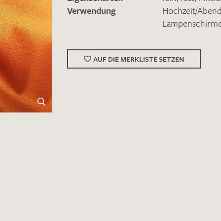
Verwendung
Hochzeit/Abe
Lampenschirm
AUF DIE MERKLISTE SETZEN
Merkliste / Musteranfrage
IHRE KONTAKTDATEN
Leider ist das Kontaktformular zum aktuellen Zeitpu
schreiben Sie eine E-Mail mit ihren Kontaktdaten di
Wir arbeiten schnellstmöglich an einer Lösung – Da