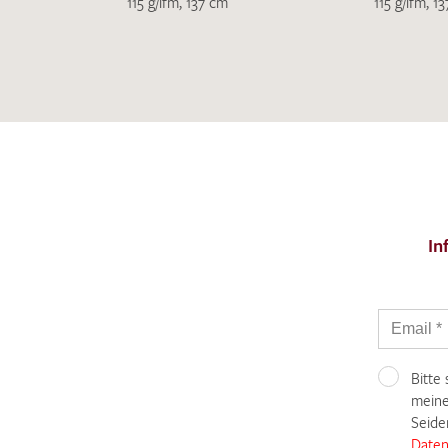
115 g/lfm, 137 cm
115 g/lfm, 1
In
Bitte
meine
Seide
Daten