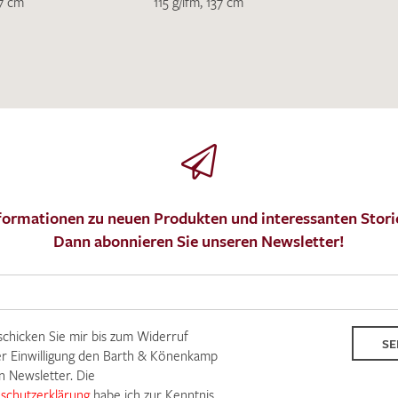
37 cm
115 g/lfm, 137 cm
Ich bin damit einverstanden, dass meine angegebenen Dat
genutzt werden. Die
Datenschutzbestimmungen
habe ich z
MUSTERANFRAGE S
formationen zu neuen Produkten und interessanten Stori
Dann abonnieren Sie unseren Newsletter!
 schicken Sie mir bis zum Widerruf
SE
r Einwilligung den Barth & Könenkamp
n Newsletter. Die
schutzerklärung
habe ich zur Kenntnis