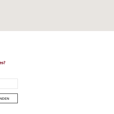
en zur Beantwortung meiner Musteranfrage
ur Kenntnis genommen und akzeptiere diese.
ENDEN
es?
NDEN