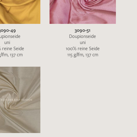
ENDEN
3090-49
3090-51
upionseide
Doupionseide
uni
uni
 reine Seide
100% reine Seide
g/lfm, 137 cm
115 g/lfm, 137 cm