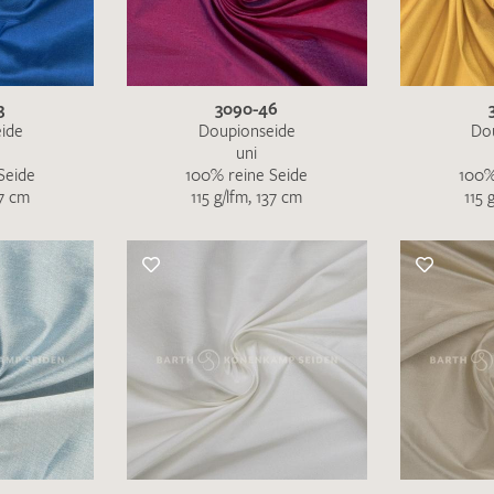
MUSTERANFRAGE S
3
3090-46
ide
Doupionseide
Do
uni
Seide
100% reine Seide
100%
37 cm
115 g/lfm, 137 cm
115 