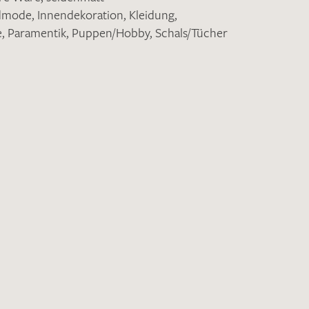
ndmode
,
Innendekoration
,
Kleidung
,
e
,
Paramentik
,
Puppen/Hobby
,
Schals/Tücher