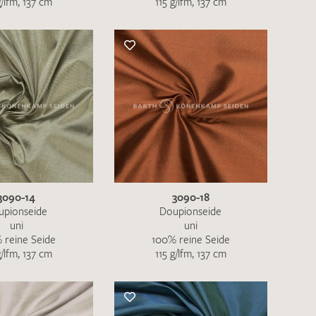
g/lfm, 137 cm
115 g/lfm, 137 cm
nkt nicht funktionstüchtig. Bitte
rekt an
info@barth-seiden.de
.
nke!
3090-14
3090-18
upionseide
Doupionseide
uni
uni
 reine Seide
100% reine Seide
g/lfm, 137 cm
115 g/lfm, 137 cm