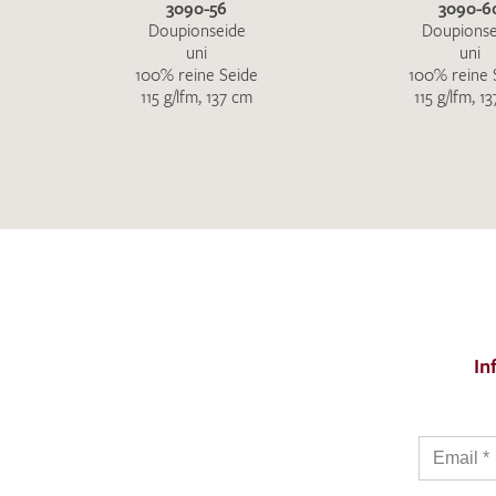
3090-56
3090-6
Doupionseide
Doupionse
uni
uni
100% reine Seide
100% reine 
115 g/lfm, 137 cm
115 g/lfm, 1
In