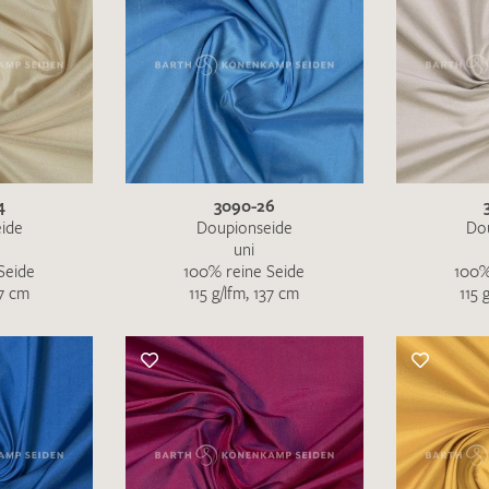
4
3090-26
ide
Doupionseide
Do
uni
Seide
100% reine Seide
100%
37 cm
115 g/lfm, 137 cm
115 
Ich bin damit einverstanden, dass meine angegebenen Dat
genutzt werden. Die
Datenschutzbestimmungen
habe ich z