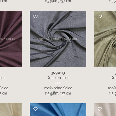
37 cm
115 g/lfm, 137 cm
115 
Merkliste / Musteranfrage
IHRE KONTAKTDATEN
Leider ist das Kontaktformular zum aktuellen Zeitpu
schreiben Sie eine E-Mail mit ihren Kontaktdaten di
Wir arbeiten schnellstmöglich an einer Lösung – Da
1
3090-13
ide
Doupionseide
Do
uni
Seide
100% reine Seide
100%
37 cm
115 g/lfm, 137 cm
115 