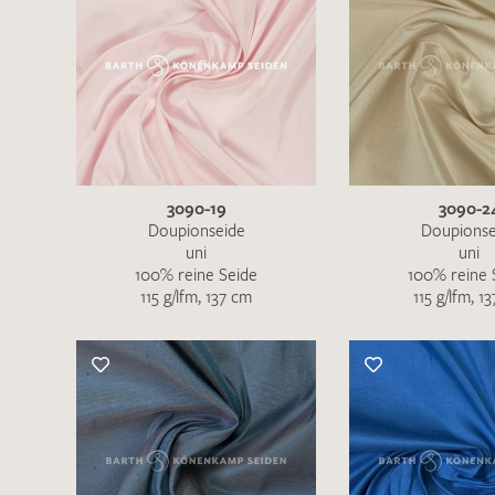
3090-19
3090-2
Doupionseide
Doupionse
uni
uni
100% reine Seide
100% reine 
115 g/lfm, 137 cm
115 g/lfm, 1