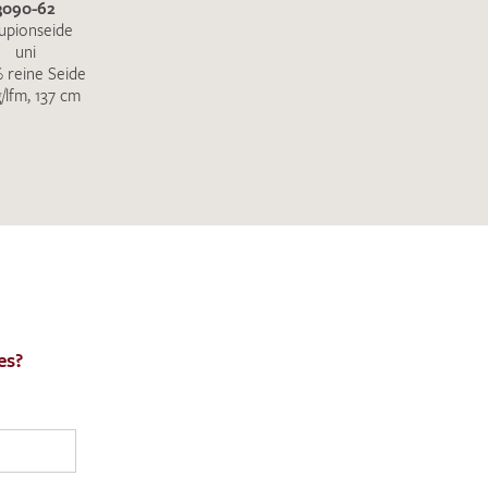
3090-62
upionseide
uni
 reine Seide
g/lfm, 137 cm
es?