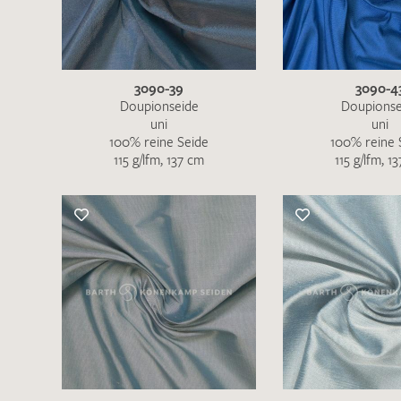
3090-39
3090-4
Doupionseide
Doupionse
uni
uni
100% reine Seide
100% reine 
115 g/lfm, 137 cm
115 g/lfm, 1