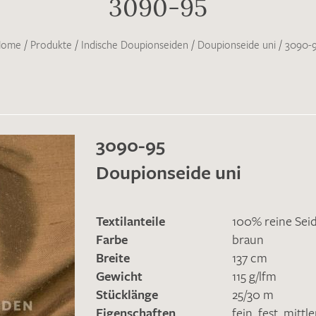
3090-95
Home
/
Produkte
/
Indische Doupionseiden
/
Doupionseide uni
/
3090-
3090-95
Doupionseide uni
Textilanteile
100% reine Sei
Farbe
braun
Breite
137 cm
Gewicht
115 g/lfm
Stücklänge
25/30 m
Eigenschaften
fein
,
fest
,
mittl