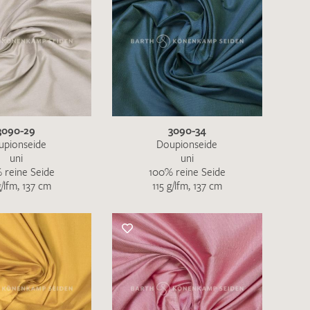
3090-29
3090-34
upionseide
Doupionseide
uni
uni
 reine Seide
100% reine Seide
g/lfm, 137 cm
115 g/lfm, 137 cm
en zur Beantwortung meiner Musteranfrage
ur Kenntnis genommen und akzeptiere diese.