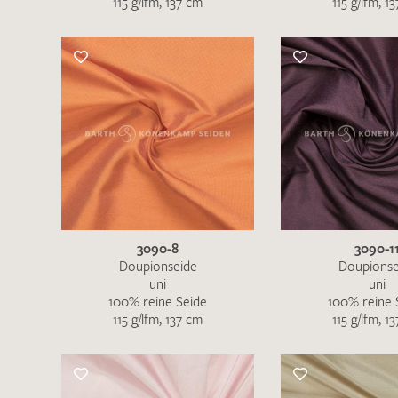
115 g/lfm, 137 cm
115 g/lfm, 1
Es sind bisher keine Produkte auf Ihrer
Merkliste.
Sollten Sie dennoch eine individuelle
Musteranfrage stellen wollen, vermerken
Sie diese bitte im Feld "Anmerkungen".
3090-8
3090-1
Doupionseide
Doupionse
uni
uni
100% reine Seide
100% reine 
115 g/lfm, 137 cm
115 g/lfm, 1