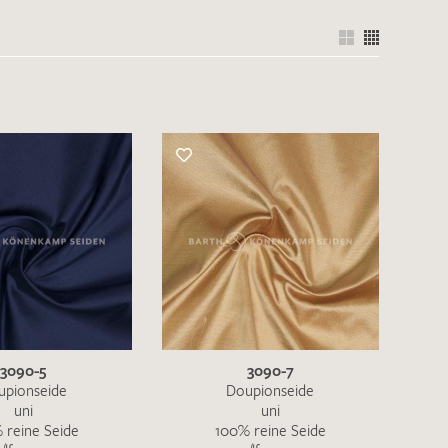
3090-5
3090-7
upionseide
Doupionseide
uni
uni
 reine Seide
100% reine Seide