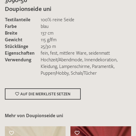
Doupionseide uni
Textilanteile
100% reine Seide
Farbe
blau
Breite
137 cm
Gewicht
115 g/lfm
Ich bin damit einverstanden, dass meine angegebenen Daten
Stücklänge
25/30 m
zur Beantwortung meiner Musteranfrage genutzt werden.
Eigenschaften
fein
,
fest
,
mittlere Ware
,
seidenmatt
Die
Datenschutzbestimmungen
habe ich zur Kenntnis
Verwendung
Hochzeit/Abendmode
,
Innendekoration
,
genommen und akzeptiere diese.
Kleidung
,
Lampenschirme
,
Paramentik
,
Puppen/Hobby
,
Schals/Tücher
AUF DIE MERKLISTE SETZEN
MUSTERANFRAGE SENDEN
Mehr von Doupionseide uni