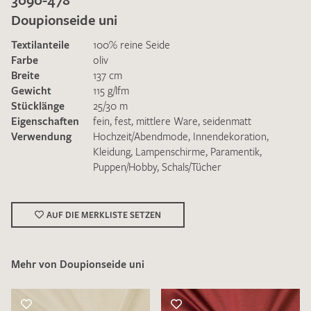
Doupionseide uni
Textilanteile
100% reine Seide
Farbe
oliv
Breite
137 cm
Gewicht
115 g/lfm
Ich bin damit einverstanden, dass meine angegebenen Daten
Stücklänge
25/30 m
zur Beantwortung meiner Musteranfrage genutzt werden.
Eigenschaften
fein
,
fest
,
mittlere Ware
,
seidenmatt
Die
Datenschutzbestimmungen
habe ich zur Kenntnis
Verwendung
Hochzeit/Abendmode
,
Innendekoration
,
genommen und akzeptiere diese.
Kleidung
,
Lampenschirme
,
Paramentik
,
Puppen/Hobby
,
Schals/Tücher
AUF DIE MERKLISTE SETZEN
MUSTERANFRAGE SENDEN
Mehr von Doupionseide uni