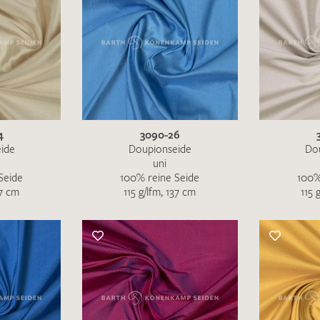
4
3090-26
ide
Doupionseide
Do
uni
Seide
100% reine Seide
100%
37 cm
115 g/lfm, 137 cm
115 
Ich bin damit einverstanden, dass meine angegebenen Dat
genutzt werden. Die
Datenschutzbestimmungen
habe ich z