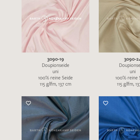
3090-19
3090-2
Doupionseide
Doupionse
uni
uni
100% reine Seide
100% reine 
115 g/lfm, 137 cm
115 g/lfm, 1