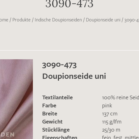
3090-473
ome
/
Produkte
/
Indische Doupionseiden
/
Doupionseide uni
/
3090-4
3090-473
Doupionseide uni
Textilanteile
100% reine Sei
Farbe
pink
Breite
137 cm
Gewicht
115 g/lfm
Stücklänge
25/30 m
Eigenschaften
fein
,
fest
,
mittl