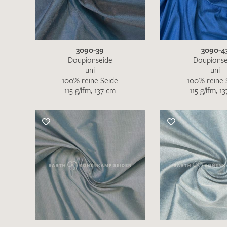
3090-39
3090-4
Doupionseide
Doupionse
uni
uni
100% reine Seide
100% reine 
115 g/lfm, 137 cm
115 g/lfm, 1