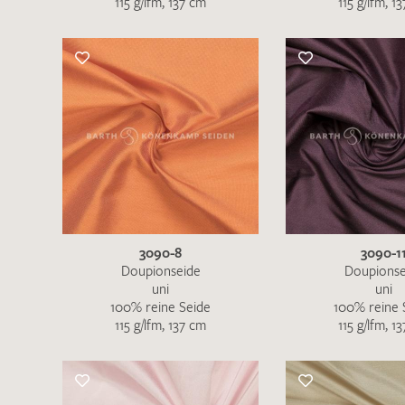
115 g/lfm, 137 cm
115 g/lfm, 1
Es sind bisher keine Produkte auf Ihrer
Merkliste.
Sollten Sie dennoch eine individuelle
Musteranfrage stellen wollen, vermerken
Sie diese bitte im Feld "Anmerkungen".
3090-8
3090-1
Doupionseide
Doupionse
uni
uni
100% reine Seide
100% reine 
115 g/lfm, 137 cm
115 g/lfm, 1