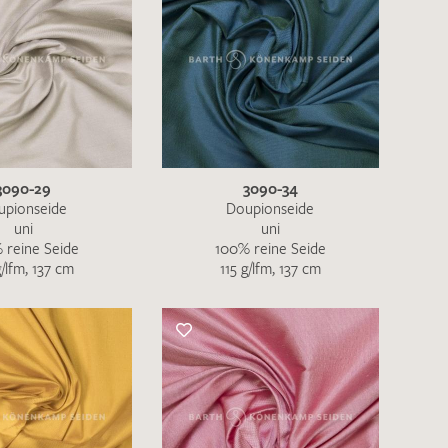
3090-29
3090-34
upionseide
Doupionseide
uni
uni
 reine Seide
100% reine Seide
g/lfm, 137 cm
115 g/lfm, 137 cm
en zur Beantwortung meiner Musteranfrage
ur Kenntnis genommen und akzeptiere diese.