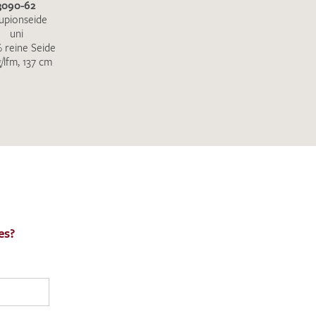
3090-62
upionseide
uni
 reine Seide
g/lfm, 137 cm
es?