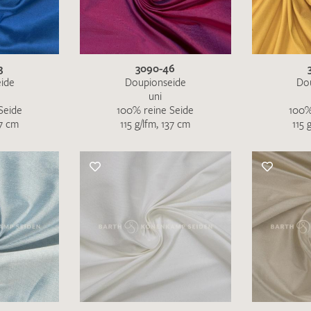
MUSTERANFRAGE S
3
3090-46
ide
Doupionseide
Do
uni
Seide
100% reine Seide
100%
37 cm
115 g/lfm, 137 cm
115 