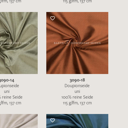
g/lfm, 137 cm
115 g/lfm, 137 cm
nkt nicht funktionstüchtig. Bitte
rekt an
info@barth-seiden.de
.
nke!
3090-14
3090-18
upionseide
Doupionseide
uni
uni
 reine Seide
100% reine Seide
g/lfm, 137 cm
115 g/lfm, 137 cm