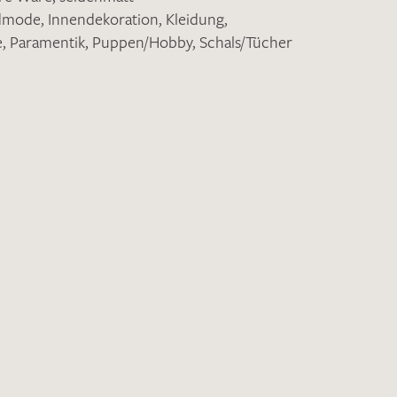
ndmode
,
Innendekoration
,
Kleidung
,
e
,
Paramentik
,
Puppen/Hobby
,
Schals/Tücher