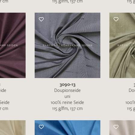
37 cm
115 g/lfm, 137 cm
115 
Merkliste / Musteranfrage
IHRE KONTAKTDATEN
Leider ist das Kontaktformular zum aktuellen Zeitpu
schreiben Sie eine E-Mail mit ihren Kontaktdaten di
Wir arbeiten schnellstmöglich an einer Lösung – Da
1
3090-13
ide
Doupionseide
Do
uni
Seide
100% reine Seide
100%
37 cm
115 g/lfm, 137 cm
115 