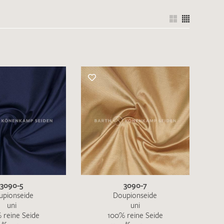
3090-5
3090-7
upionseide
Doupionseide
uni
uni
 reine Seide
100% reine Seide