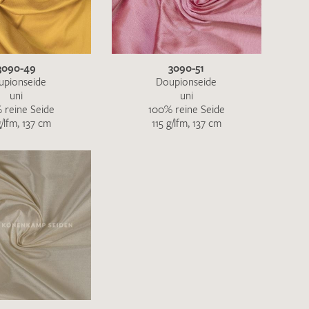
ENDEN
3090-49
3090-51
upionseide
Doupionseide
uni
uni
 reine Seide
100% reine Seide
g/lfm, 137 cm
115 g/lfm, 137 cm