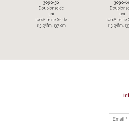
3090-56
3090-6
Doupionseide
Doupionse
uni
uni
100% reine Seide
100% reine 
115 g/lfm, 137 cm
115 g/lfm, 1
In