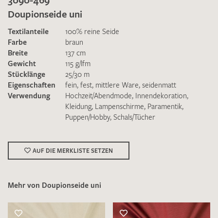
Doupionseide uni
Textilanteile
100% reine Seide
Farbe
braun
Breite
137 cm
Gewicht
115 g/lfm
Ich bin damit einverstanden, dass meine angegebenen Daten
Stücklänge
25/30 m
zur Beantwortung meiner Musteranfrage genutzt werden.
Eigenschaften
fein
,
fest
,
mittlere Ware
,
seidenmatt
Die
Datenschutzbestimmungen
habe ich zur Kenntnis
Verwendung
Hochzeit/Abendmode
,
Innendekoration
,
genommen und akzeptiere diese.
Kleidung
,
Lampenschirme
,
Paramentik
,
Puppen/Hobby
,
Schals/Tücher
AUF DIE MERKLISTE SETZEN
MUSTERANFRAGE SENDEN
Mehr von Doupionseide uni