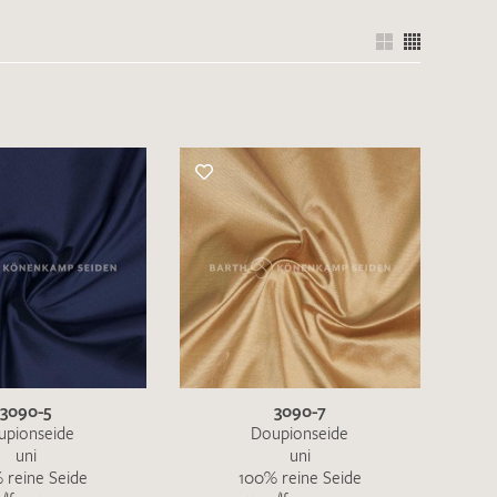
3090-5
3090-7
upionseide
Doupionseide
uni
uni
 reine Seide
100% reine Seide