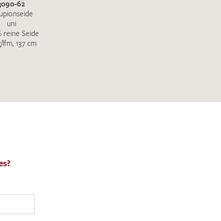
3090-62
upionseide
uni
 reine Seide
g/lfm, 137 cm
es?