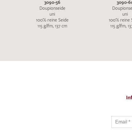
3090-56
3090-6
Doupionseide
Doupionse
uni
uni
100% reine Seide
100% reine 
115 g/lfm, 137 cm
115 g/lfm, 1
In