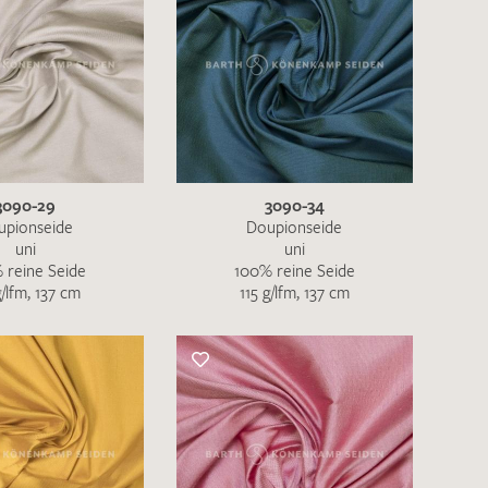
3090-29
3090-34
upionseide
Doupionseide
uni
uni
 reine Seide
100% reine Seide
g/lfm, 137 cm
115 g/lfm, 137 cm
en zur Beantwortung meiner Musteranfrage
ur Kenntnis genommen und akzeptiere diese.