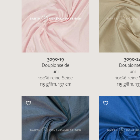
3090-19
3090-2
Doupionseide
Doupionse
uni
uni
100% reine Seide
100% reine 
115 g/lfm, 137 cm
115 g/lfm, 1