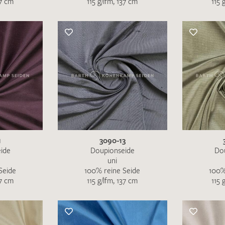
37 cm
115 g/lfm, 137 cm
115 
Merkliste / Musteranfrage
IHRE KONTAKTDATEN
Leider ist das Kontaktformular zum aktuellen Zeitpu
schreiben Sie eine E-Mail mit ihren Kontaktdaten di
Wir arbeiten schnellstmöglich an einer Lösung – Da
1
3090-13
ide
Doupionseide
Do
uni
Seide
100% reine Seide
100%
37 cm
115 g/lfm, 137 cm
115 