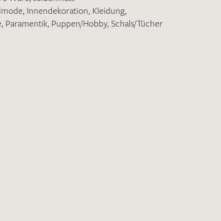
ndmode
,
Innendekoration
,
Kleidung
,
e
,
Paramentik
,
Puppen/Hobby
,
Schals/Tücher