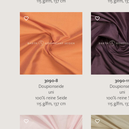
115 g/lfm, 137 cm
115 g/lfm, 1
Es sind bisher keine Produkte auf Ihrer
Merkliste.
Sollten Sie dennoch eine individuelle
Musteranfrage stellen wollen, vermerken
Sie diese bitte im Feld "Anmerkungen".
3090-8
3090-1
Doupionseide
Doupionse
uni
uni
100% reine Seide
100% reine 
115 g/lfm, 137 cm
115 g/lfm, 1