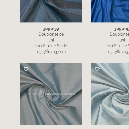
3090-39
3090-4
Doupionseide
Doupionse
uni
uni
100% reine Seide
100% reine 
115 g/lfm, 137 cm
115 g/lfm, 1