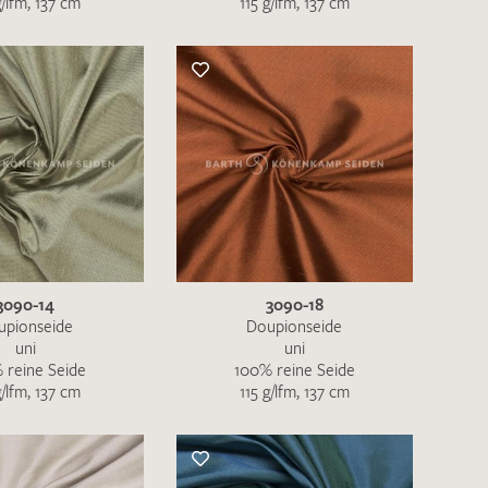
g/lfm, 137 cm
115 g/lfm, 137 cm
nkt nicht funktionstüchtig. Bitte
rekt an
info@barth-seiden.de
.
nke!
3090-14
3090-18
upionseide
Doupionseide
uni
uni
 reine Seide
100% reine Seide
g/lfm, 137 cm
115 g/lfm, 137 cm