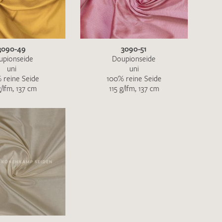
ENDEN
3090-49
3090-51
upionseide
Doupionseide
uni
uni
 reine Seide
100% reine Seide
g/lfm, 137 cm
115 g/lfm, 137 cm