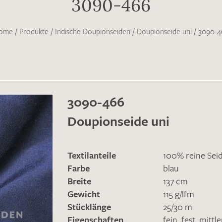
3090-466
ome
/
Produkte
/
Indische Doupionseiden
/
Doupionseide uni
/
3090-4
3090-466
Doupionseide uni
Textilanteile
100% reine Sei
Farbe
blau
Breite
137 cm
Gewicht
115 g/lfm
Stücklänge
25/30 m
Eigenschaften
fein
,
fest
,
mittl