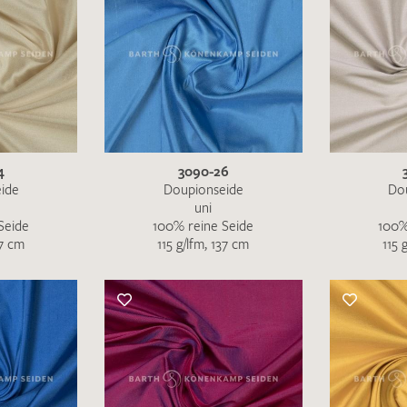
4
3090-26
ide
Doupionseide
Do
uni
Seide
100% reine Seide
100%
37 cm
115 g/lfm, 137 cm
115 
Ich bin damit einverstanden, dass meine angegebenen Dat
genutzt werden. Die
Datenschutzbestimmungen
habe ich z