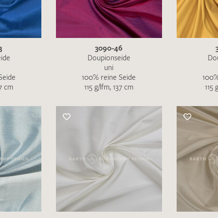
MUSTERANFRAGE S
3
3090-46
ide
Doupionseide
Do
uni
Seide
100% reine Seide
100%
37 cm
115 g/lfm, 137 cm
115 