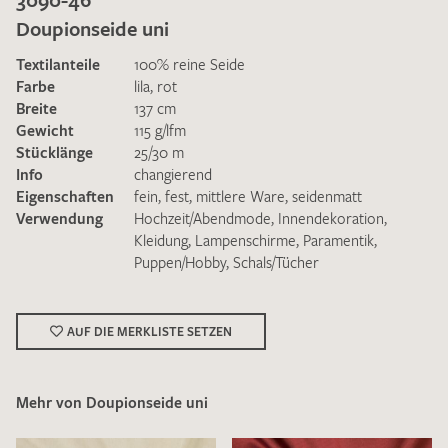
Doupionseide uni
Textilanteile
100% reine Seide
Farbe
lila
,
rot
Breite
137 cm
Gewicht
115 g/lfm
Ich bin damit einverstanden, dass meine angegebenen Daten
Stücklänge
25/30 m
zur Beantwortung meiner Musteranfrage genutzt werden.
Info
changierend
Die
Datenschutzbestimmungen
habe ich zur Kenntnis
Eigenschaften
fein
,
fest
,
mittlere Ware
,
seidenmatt
genommen und akzeptiere diese.
Verwendung
Hochzeit/Abendmode
,
Innendekoration
,
Kleidung
,
Lampenschirme
,
Paramentik
,
Puppen/Hobby
,
Schals/Tücher
AUF DIE MERKLISTE SETZEN
MUSTERANFRAGE SENDEN
Mehr von Doupionseide uni