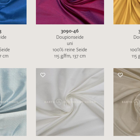
MUSTERANFRAGE S
3
3090-46
ide
Doupionseide
Do
uni
Seide
100% reine Seide
100%
37 cm
115 g/lfm, 137 cm
115 