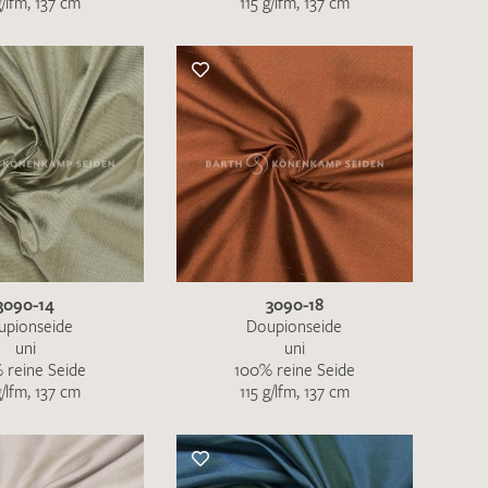
g/lfm, 137 cm
115 g/lfm, 137 cm
nkt nicht funktionstüchtig. Bitte
rekt an
info@barth-seiden.de
.
nke!
3090-14
3090-18
upionseide
Doupionseide
uni
uni
 reine Seide
100% reine Seide
g/lfm, 137 cm
115 g/lfm, 137 cm