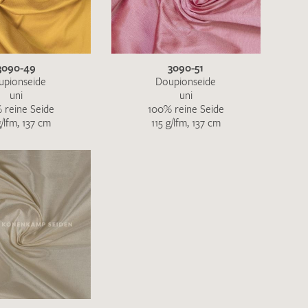
ENDEN
3090-49
3090-51
upionseide
Doupionseide
uni
uni
 reine Seide
100% reine Seide
g/lfm, 137 cm
115 g/lfm, 137 cm