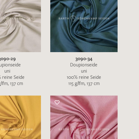
3090-29
3090-34
upionseide
Doupionseide
uni
uni
 reine Seide
100% reine Seide
g/lfm, 137 cm
115 g/lfm, 137 cm
en zur Beantwortung meiner Musteranfrage
ur Kenntnis genommen und akzeptiere diese.