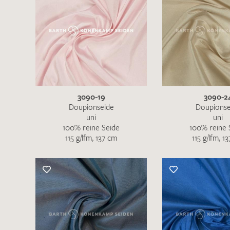
3090-19
3090-2
Doupionseide
Doupionse
uni
uni
100% reine Seide
100% reine 
115 g/lfm, 137 cm
115 g/lfm, 1