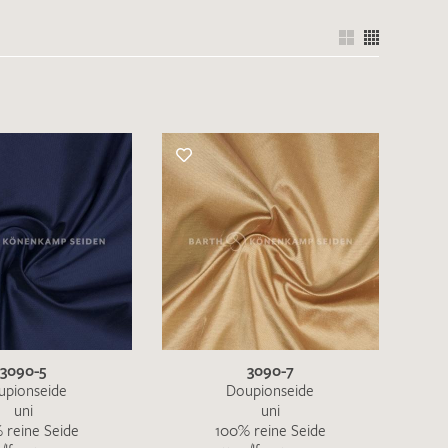
3090-5
3090-7
upionseide
Doupionseide
uni
uni
 reine Seide
100% reine Seide