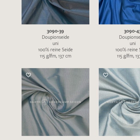
3090-39
3090-4
Doupionseide
Doupionse
uni
uni
100% reine Seide
100% reine 
115 g/lfm, 137 cm
115 g/lfm, 1