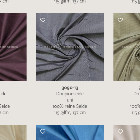
37 cm
115 g/lfm, 137 cm
115 
Merkliste / Musteranfrage
IHRE KONTAKTDATEN
Leider ist das Kontaktformular zum aktuellen Zeitpu
schreiben Sie eine E-Mail mit ihren Kontaktdaten di
Wir arbeiten schnellstmöglich an einer Lösung – Da
1
3090-13
ide
Doupionseide
Do
uni
Seide
100% reine Seide
100%
37 cm
115 g/lfm, 137 cm
115 