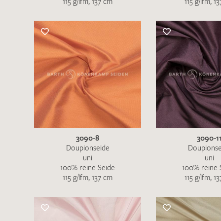
115 g/lfm, 137 cm
115 g/lfm, 1
Es sind bisher keine Produkte auf Ihrer
Merkliste.
Sollten Sie dennoch eine individuelle
Musteranfrage stellen wollen, vermerken
Sie diese bitte im Feld "Anmerkungen".
3090-8
3090-1
Doupionseide
Doupionse
uni
uni
100% reine Seide
100% reine 
115 g/lfm, 137 cm
115 g/lfm, 1