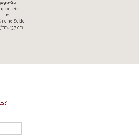
3090-62
upionseide
uni
 reine Seide
g/lfm, 137 cm
es?