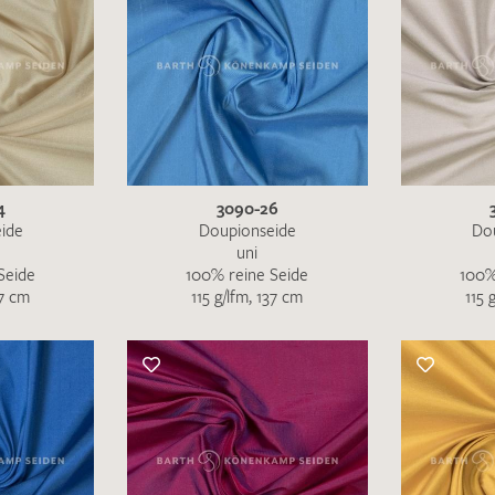
4
3090-26
ide
Doupionseide
Do
uni
Seide
100% reine Seide
100%
37 cm
115 g/lfm, 137 cm
115 
Ich bin damit einverstanden, dass meine angegebenen Dat
genutzt werden. Die
Datenschutzbestimmungen
habe ich z