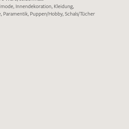
ndmode
,
Innendekoration
,
Kleidung
,
e
,
Paramentik
,
Puppen/Hobby
,
Schals/Tücher