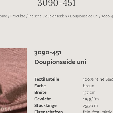
3090-451
ome
/
Produkte
/
Indische Doupionseiden
/
Doupionseide uni
/
3090-4
3090-451
Doupionseide uni
Textilanteile
100% reine Sei
Farbe
braun
Breite
137 cm
Gewicht
115 g/lfm
Stücklänge
25/30 m
Eigenschaften
fein
,
fest
,
mittl