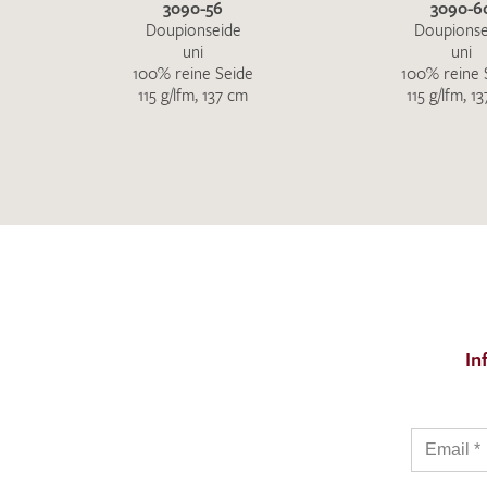
3090-56
3090-6
Doupionseide
Doupionse
uni
uni
100% reine Seide
100% reine 
115 g/lfm, 137 cm
115 g/lfm, 1
In