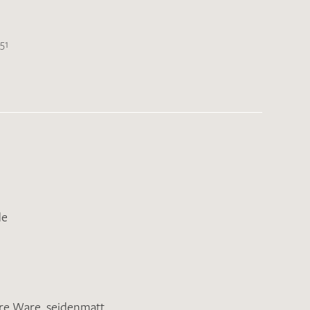
51
de
ere Ware
,
seidenmatt