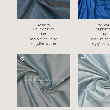
3090-39
3090-4
Doupionseide
Doupionse
uni
uni
100% reine Seide
100% reine 
115 g/lfm, 137 cm
115 g/lfm, 1