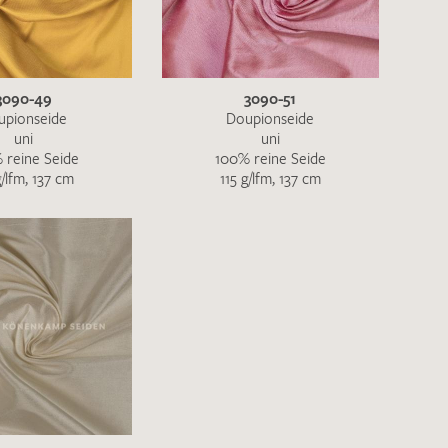
ENDEN
3090-49
3090-51
upionseide
Doupionseide
uni
uni
 reine Seide
100% reine Seide
g/lfm, 137 cm
115 g/lfm, 137 cm