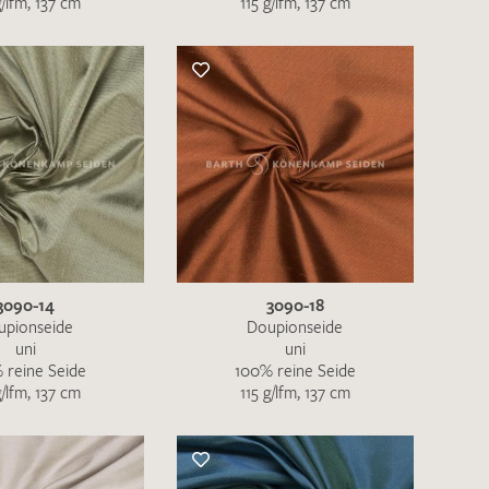
g/lfm, 137 cm
115 g/lfm, 137 cm
nkt nicht funktionstüchtig. Bitte
rekt an
info@barth-seiden.de
.
nke!
3090-14
3090-18
upionseide
Doupionseide
uni
uni
 reine Seide
100% reine Seide
g/lfm, 137 cm
115 g/lfm, 137 cm