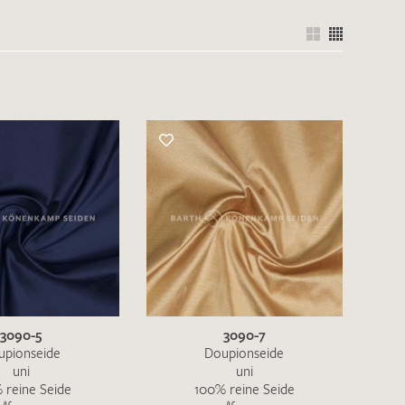
3090-5
3090-7
upionseide
Doupionseide
uni
uni
 reine Seide
100% reine Seide