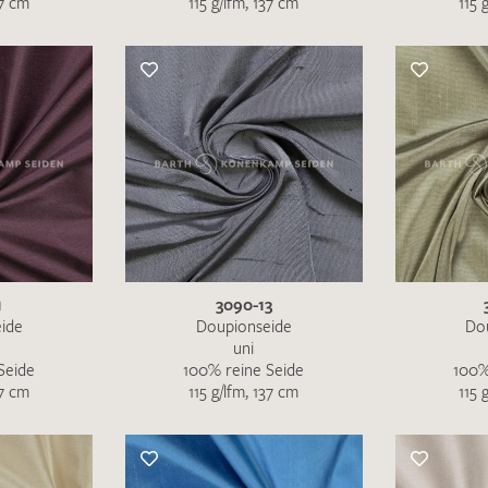
37 cm
115 g/lfm, 137 cm
115 
Merkliste / Musteranfrage
IHRE KONTAKTDATEN
Leider ist das Kontaktformular zum aktuellen Zeitpu
schreiben Sie eine E-Mail mit ihren Kontaktdaten di
Wir arbeiten schnellstmöglich an einer Lösung – Da
1
3090-13
ide
Doupionseide
Do
uni
Seide
100% reine Seide
100%
37 cm
115 g/lfm, 137 cm
115 