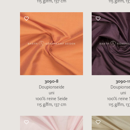
115 g/lfm, 137 cm
115 g/lfm, 1
Es sind bisher keine Produkte auf Ihrer
Merkliste.
Sollten Sie dennoch eine individuelle
Musteranfrage stellen wollen, vermerken
Sie diese bitte im Feld "Anmerkungen".
3090-8
3090-1
Doupionseide
Doupionse
uni
uni
100% reine Seide
100% reine 
115 g/lfm, 137 cm
115 g/lfm, 1