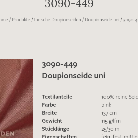
3090-449
ome
/
Produkte
/
Indische Doupionseiden
/
Doupionseide uni
/
3090-4
3090-449
Doupionseide uni
Textilanteile
100% reine Sei
Farbe
pink
Breite
137 cm
Gewicht
115 g/lfm
Stücklänge
25/30 m
Eigenschaften
fein
,
fest
,
mittl