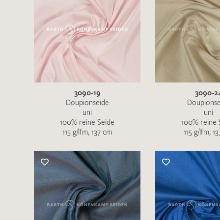
3090-19
3090-2
Doupionseide
Doupionse
uni
uni
100% reine Seide
100% reine 
115 g/lfm, 137 cm
115 g/lfm, 1