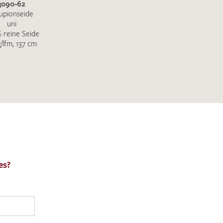
3090-62
upionseide
uni
 reine Seide
g/lfm, 137 cm
es?