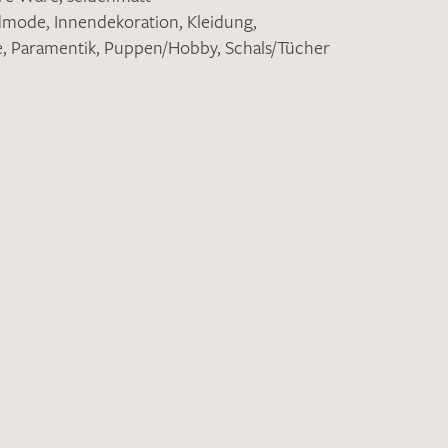
ndmode
,
Innendekoration
,
Kleidung
,
e
,
Paramentik
,
Puppen/Hobby
,
Schals/Tücher