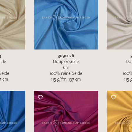
4
3090-26
ide
Doupionseide
Do
uni
Seide
100% reine Seide
100%
37 cm
115 g/lfm, 137 cm
115 
Ich bin damit einverstanden, dass meine angegebenen Dat
genutzt werden. Die
Datenschutzbestimmungen
habe ich z