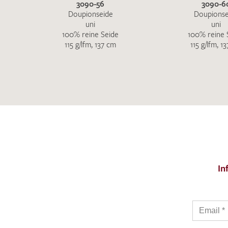
3090-56
3090-6
Doupionseide
Doupionse
uni
uni
100% reine Seide
100% reine 
115 g/lfm, 137 cm
115 g/lfm, 1
In