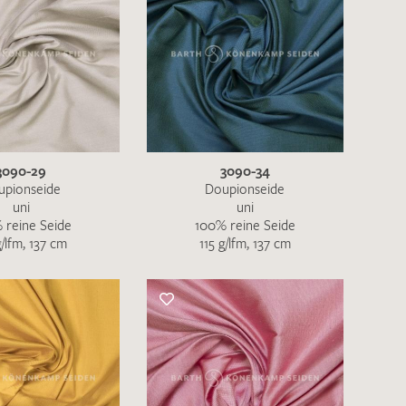
3090-29
3090-34
upionseide
Doupionseide
uni
uni
 reine Seide
100% reine Seide
g/lfm, 137 cm
115 g/lfm, 137 cm
en zur Beantwortung meiner Musteranfrage
ur Kenntnis genommen und akzeptiere diese.