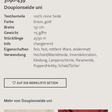
Doupionseide uni
Textilanteile
100% reine Seide
Farbe
braun
,
gold
Breite
137 cm
Gewicht
115 g/lfm
Ich bin damit einverstanden, dass meine angegebenen Daten
Stücklänge
25/30 m
zur Beantwortung meiner Musteranfrage genutzt werden.
Info
changierend
Die
Datenschutzbestimmungen
habe ich zur Kenntnis
Eigenschaften
fein
,
fest
,
mittlere Ware
,
seidenmatt
genommen und akzeptiere diese.
Verwendung
Hochzeit/Abendmode
,
Innendekoration
,
Kleidung
,
Lampenschirme
,
Paramentik
,
Puppen/Hobby
,
Schals/Tücher
AUF DIE MERKLISTE SETZEN
MUSTERANFRAGE SENDEN
Mehr von Doupionseide uni