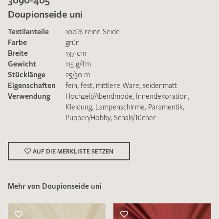
Doupionseide uni
Textilanteile
100% reine Seide
Farbe
grün
Breite
137 cm
Gewicht
115 g/lfm
Ich bin damit einverstanden, dass meine angegebenen Daten
Stücklänge
25/30 m
zur Beantwortung meiner Musteranfrage genutzt werden.
Eigenschaften
fein
,
fest
,
mittlere Ware
,
seidenmatt
Die
Datenschutzbestimmungen
habe ich zur Kenntnis
Verwendung
Hochzeit/Abendmode
,
Innendekoration
,
genommen und akzeptiere diese.
Kleidung
,
Lampenschirme
,
Paramentik
,
Puppen/Hobby
,
Schals/Tücher
AUF DIE MERKLISTE SETZEN
MUSTERANFRAGE SENDEN
Mehr von Doupionseide uni