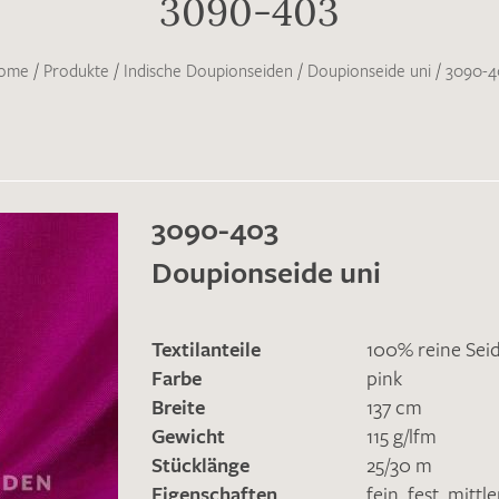
3090-403
ome
/
Produkte
/
Indische Doupionseiden
/
Doupionseide uni
/
3090-4
3090-403
Doupionseide uni
Textilanteile
100% reine Sei
Farbe
pink
Breite
137 cm
Gewicht
115 g/lfm
Stücklänge
25/30 m
Eigenschaften
fein
,
fest
,
mittl