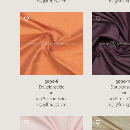
115 g/lfm, 137 cm
115 g/lfm, 1
Es sind bisher keine Produkte auf Ihrer
Merkliste.
Sollten Sie dennoch eine individuelle
Musteranfrage stellen wollen, vermerken
Sie diese bitte im Feld "Anmerkungen".
3090-8
3090-1
Doupionseide
Doupionse
uni
uni
100% reine Seide
100% reine 
115 g/lfm, 137 cm
115 g/lfm, 1