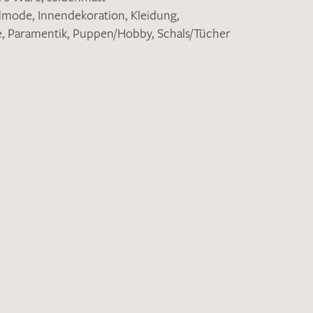
ndmode
,
Innendekoration
,
Kleidung
,
e
,
Paramentik
,
Puppen/Hobby
,
Schals/Tücher