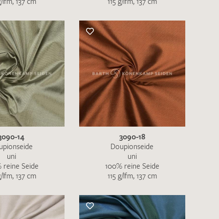
g/lfm, 137 cm
115 g/lfm, 137 cm
nkt nicht funktionstüchtig. Bitte
rekt an
info@barth-seiden.de
.
nke!
3090-14
3090-18
upionseide
Doupionseide
uni
uni
 reine Seide
100% reine Seide
g/lfm, 137 cm
115 g/lfm, 137 cm