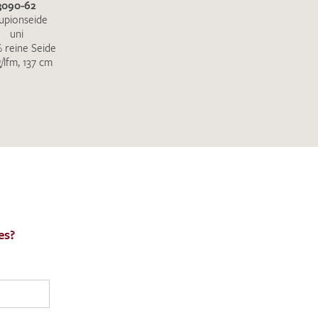
3090-62
upionseide
uni
 reine Seide
g/lfm, 137 cm
es?