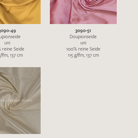
ENDEN
3090-49
3090-51
upionseide
Doupionseide
uni
uni
 reine Seide
100% reine Seide
g/lfm, 137 cm
115 g/lfm, 137 cm