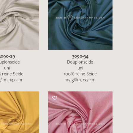
3090-29
3090-34
upionseide
Doupionseide
uni
uni
 reine Seide
100% reine Seide
g/lfm, 137 cm
115 g/lfm, 137 cm
en zur Beantwortung meiner Musteranfrage
ur Kenntnis genommen und akzeptiere diese.