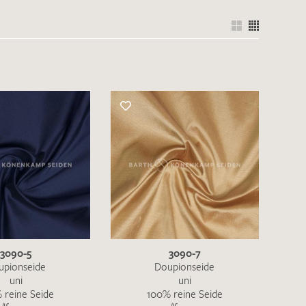
3090-5
3090-7
upionseide
Doupionseide
uni
uni
 reine Seide
100% reine Seide