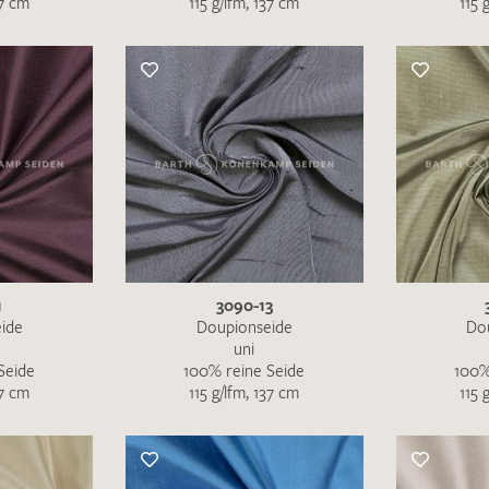
37 cm
115 g/lfm, 137 cm
115 
Merkliste / Musteranfrage
IHRE KONTAKTDATEN
Leider ist das Kontaktformular zum aktuellen Zeitpu
schreiben Sie eine E-Mail mit ihren Kontaktdaten di
Wir arbeiten schnellstmöglich an einer Lösung – Da
1
3090-13
ide
Doupionseide
Do
uni
Seide
100% reine Seide
100%
37 cm
115 g/lfm, 137 cm
115 