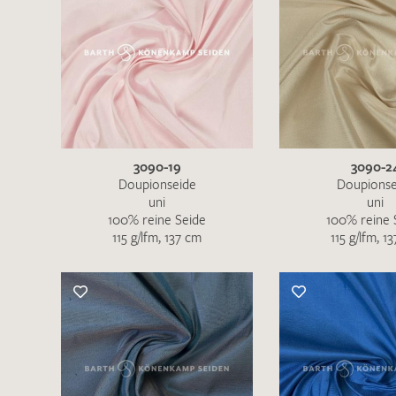
3090-19
3090-2
Doupionseide
Doupionse
uni
uni
100% reine Seide
100% reine 
115 g/lfm, 137 cm
115 g/lfm, 1