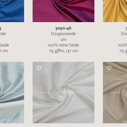
MUSTERANFRAGE S
3
3090-46
ide
Doupionseide
Do
uni
Seide
100% reine Seide
100%
37 cm
115 g/lfm, 137 cm
115 