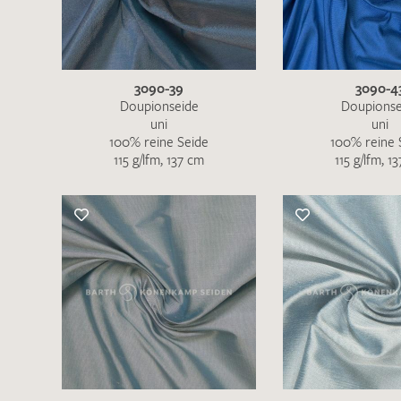
3090-39
3090-4
Doupionseide
Doupionse
uni
uni
100% reine Seide
100% reine 
115 g/lfm, 137 cm
115 g/lfm, 1