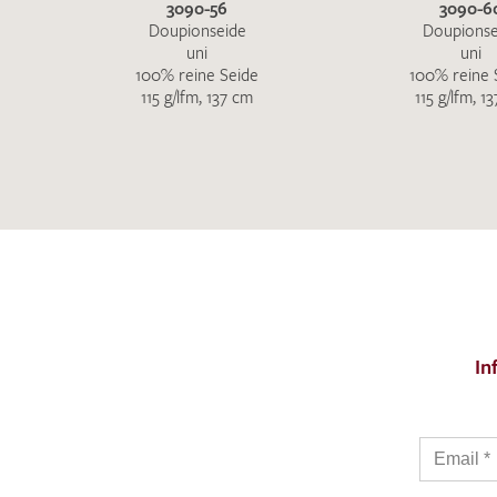
3090-56
3090-6
Doupionseide
Doupionse
uni
uni
100% reine Seide
100% reine 
115 g/lfm, 137 cm
115 g/lfm, 1
In