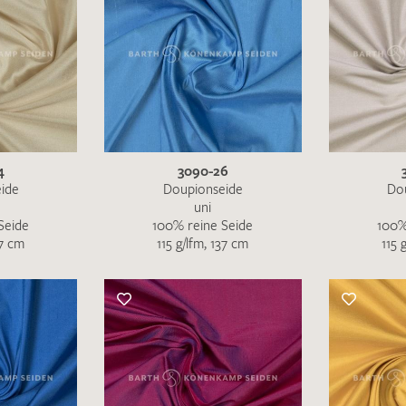
4
3090-26
ide
Doupionseide
Do
uni
Seide
100% reine Seide
100%
37 cm
115 g/lfm, 137 cm
115 
Ich bin damit einverstanden, dass meine angegebenen Dat
genutzt werden. Die
Datenschutzbestimmungen
habe ich z