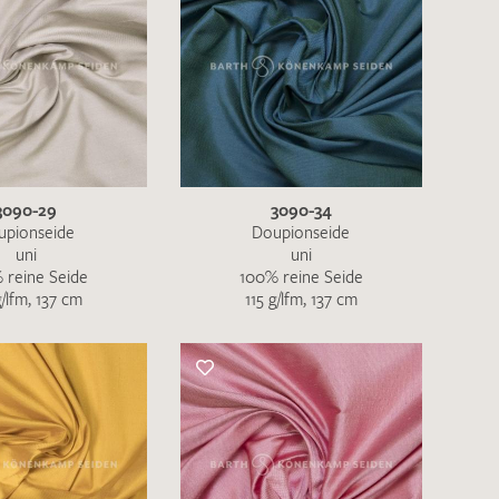
3090-29
3090-34
upionseide
Doupionseide
uni
uni
 reine Seide
100% reine Seide
g/lfm, 137 cm
115 g/lfm, 137 cm
en zur Beantwortung meiner Musteranfrage
ur Kenntnis genommen und akzeptiere diese.