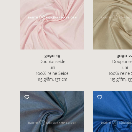
3090-19
3090-2
Doupionseide
Doupionse
uni
uni
100% reine Seide
100% reine 
115 g/lfm, 137 cm
115 g/lfm, 1