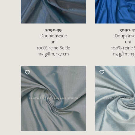
3090-39
3090-4
Doupionseide
Doupionse
uni
uni
100% reine Seide
100% reine 
115 g/lfm, 137 cm
115 g/lfm, 1