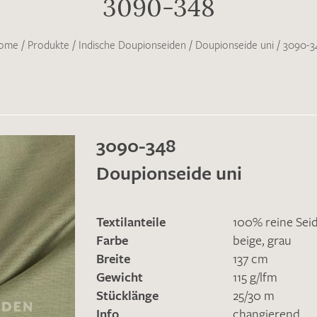
3090-348
ome
/
Produkte
/
Indische Doupionseiden
/
Doupionseide uni
/
3090-3
3090-348
Doupionseide uni
Textilanteile
100% reine Sei
Farbe
beige
,
grau
Breite
137 cm
Gewicht
115 g/lfm
Stücklänge
25/30 m
Info
changierend