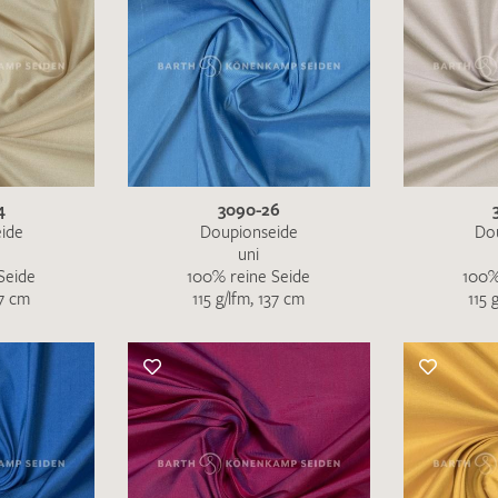
4
3090-26
ide
Doupionseide
Do
uni
Seide
100% reine Seide
100%
37 cm
115 g/lfm, 137 cm
115 
Ich bin damit einverstanden, dass meine angegebenen Dat
genutzt werden. Die
Datenschutzbestimmungen
habe ich z