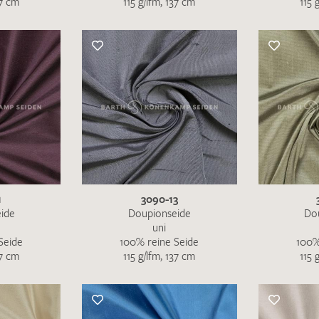
37 cm
115 g/lfm, 137 cm
115 
Merkliste / Musteranfrage
IHRE KONTAKTDATEN
Leider ist das Kontaktformular zum aktuellen Zeitpu
schreiben Sie eine E-Mail mit ihren Kontaktdaten di
Wir arbeiten schnellstmöglich an einer Lösung – Da
1
3090-13
ide
Doupionseide
Do
uni
Seide
100% reine Seide
100%
37 cm
115 g/lfm, 137 cm
115 