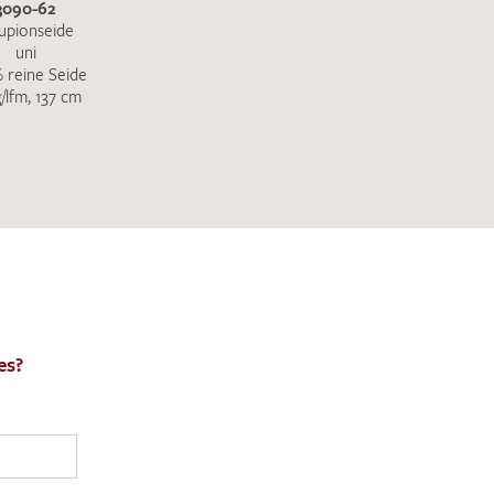
3090-62
upionseide
uni
 reine Seide
g/lfm, 137 cm
es?