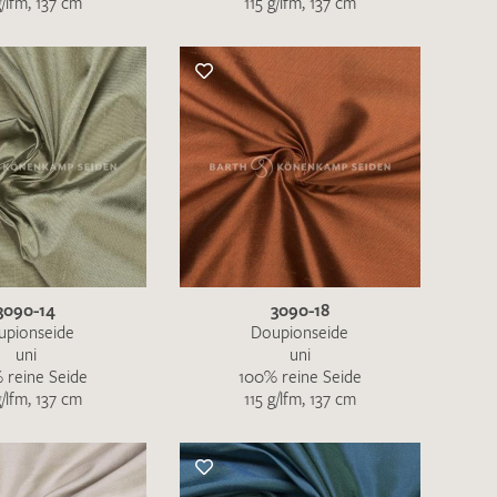
g/lfm, 137 cm
115 g/lfm, 137 cm
nkt nicht funktionstüchtig. Bitte
rekt an
info@barth-seiden.de
.
nke!
3090-14
3090-18
upionseide
Doupionseide
uni
uni
 reine Seide
100% reine Seide
g/lfm, 137 cm
115 g/lfm, 137 cm