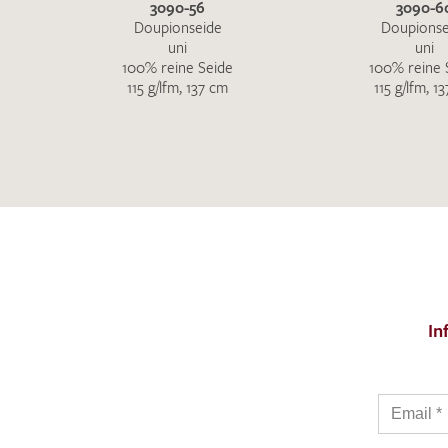
3090-56
3090-6
Doupionseide
Doupionse
uni
uni
100% reine Seide
100% reine 
115 g/lfm, 137 cm
115 g/lfm, 1
In