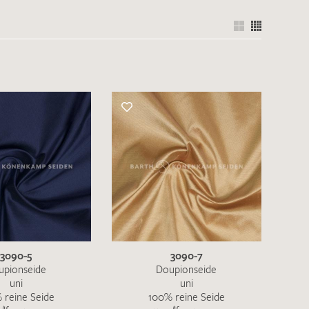
3090-5
3090-7
upionseide
Doupionseide
uni
uni
 reine Seide
100% reine Seide