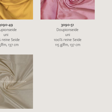
ENDEN
3090-49
3090-51
upionseide
Doupionseide
uni
uni
 reine Seide
100% reine Seide
g/lfm, 137 cm
115 g/lfm, 137 cm