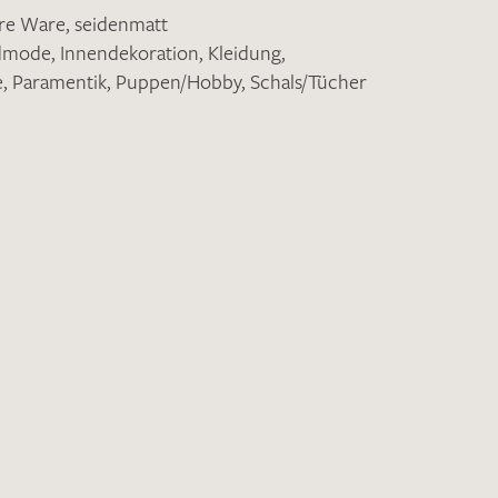
ere Ware
,
seidenmatt
ndmode
,
Innendekoration
,
Kleidung
,
e
,
Paramentik
,
Puppen/Hobby
,
Schals/Tücher