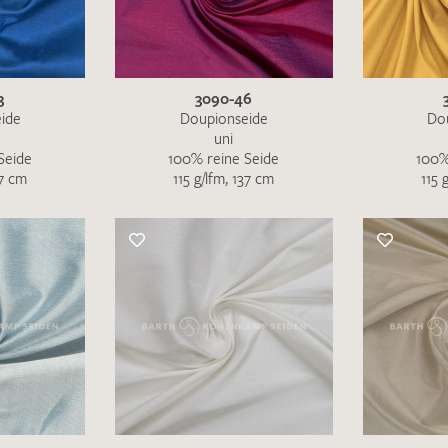
MUSTERANFRAGE S
3
3090-46
ide
Doupionseide
Do
uni
Seide
100% reine Seide
100%
37 cm
115 g/lfm, 137 cm
115 