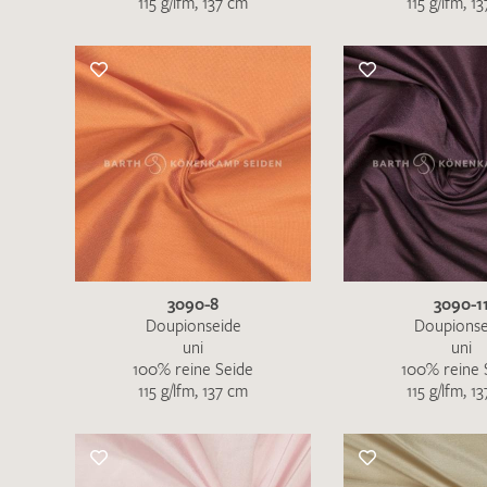
115 g/lfm, 137 cm
115 g/lfm, 1
Es sind bisher keine Produkte auf Ihrer
Merkliste.
Sollten Sie dennoch eine individuelle
Musteranfrage stellen wollen, vermerken
Sie diese bitte im Feld "Anmerkungen".
3090-8
3090-1
Doupionseide
Doupionse
uni
uni
100% reine Seide
100% reine 
115 g/lfm, 137 cm
115 g/lfm, 1