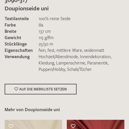
Doupionseide uni
Textilanteile
100% reine Seide
Farbe
lila
Breite
137 cm
Gewicht
115 g/lfm
Ich bin damit einverstanden, dass meine angegebenen Daten
Stücklänge
25/30 m
zur Beantwortung meiner Musteranfrage genutzt werden.
Eigenschaften
fein
,
fest
,
mittlere Ware
,
seidenmatt
Die
Datenschutzbestimmungen
habe ich zur Kenntnis
Verwendung
Hochzeit/Abendmode
,
Innendekoration
,
genommen und akzeptiere diese.
Kleidung
,
Lampenschirme
,
Paramentik
,
Puppen/Hobby
,
Schals/Tücher
AUF DIE MERKLISTE SETZEN
MUSTERANFRAGE SENDEN
Mehr von Doupionseide uni