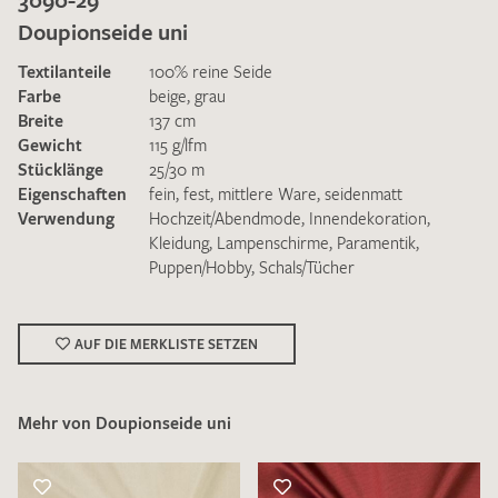
Doupionseide uni
Textilanteile
100% reine Seide
Farbe
beige
,
grau
Breite
137 cm
Gewicht
115 g/lfm
Ich bin damit einverstanden, dass meine angegebenen Daten
Stücklänge
25/30 m
zur Beantwortung meiner Musteranfrage genutzt werden.
Eigenschaften
fein
,
fest
,
mittlere Ware
,
seidenmatt
Die
Datenschutzbestimmungen
habe ich zur Kenntnis
Verwendung
Hochzeit/Abendmode
,
Innendekoration
,
genommen und akzeptiere diese.
Kleidung
,
Lampenschirme
,
Paramentik
,
Puppen/Hobby
,
Schals/Tücher
AUF DIE MERKLISTE SETZEN
MUSTERANFRAGE SENDEN
Mehr von Doupionseide uni