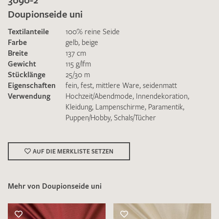
Doupionseide uni
Textilanteile
100% reine Seide
Farbe
gelb
,
beige
Breite
137 cm
Gewicht
115 g/lfm
Ich bin damit einverstanden, dass meine angegebenen Daten
Stücklänge
25/30 m
zur Beantwortung meiner Musteranfrage genutzt werden.
Eigenschaften
fein
,
fest
,
mittlere Ware
,
seidenmatt
Die
Datenschutzbestimmungen
habe ich zur Kenntnis
Verwendung
Hochzeit/Abendmode
,
Innendekoration
,
genommen und akzeptiere diese.
Kleidung
,
Lampenschirme
,
Paramentik
,
Puppen/Hobby
,
Schals/Tücher
AUF DIE MERKLISTE SETZEN
MUSTERANFRAGE SENDEN
Mehr von Doupionseide uni