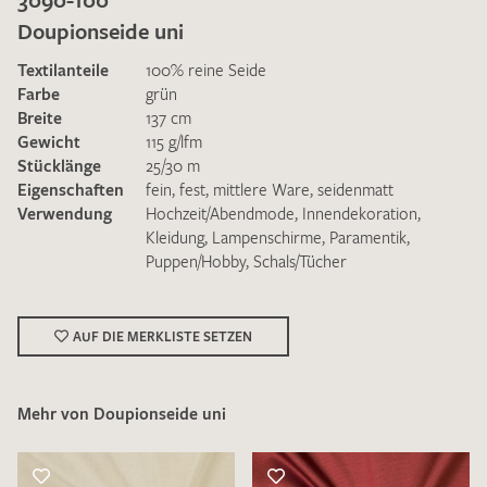
Doupionseide uni
Textilanteile
100% reine Seide
Farbe
grün
Breite
137 cm
Gewicht
115 g/lfm
Ich bin damit einverstanden, dass meine angegebenen Daten
Stücklänge
25/30 m
zur Beantwortung meiner Musteranfrage genutzt werden.
Eigenschaften
fein
,
fest
,
mittlere Ware
,
seidenmatt
Die
Datenschutzbestimmungen
habe ich zur Kenntnis
Verwendung
Hochzeit/Abendmode
,
Innendekoration
,
genommen und akzeptiere diese.
Kleidung
,
Lampenschirme
,
Paramentik
,
Puppen/Hobby
,
Schals/Tücher
AUF DIE MERKLISTE SETZEN
MUSTERANFRAGE SENDEN
Mehr von Doupionseide uni