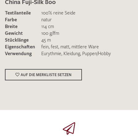
China Fuji-Silk 800
Textilanteile
100% reine Seide
Farbe
natur
Breite
114 cm
Gewicht
100 g/lfm
Stücklänge
45 m
Ich bin damit einverstanden, dass meine angegebenen Daten
Eigenschaften
fein
,
fest
,
matt
,
mittlere Ware
zur Beantwortung meiner Musteranfrage genutzt werden.
Verwendung
Eurythmie
,
Kleidung
,
Puppen/Hobby
Die
Datenschutzbestimmungen
habe ich zur Kenntnis
genommen und akzeptiere diese.
AUF DIE MERKLISTE SETZEN
MUSTERANFRAGE SENDEN